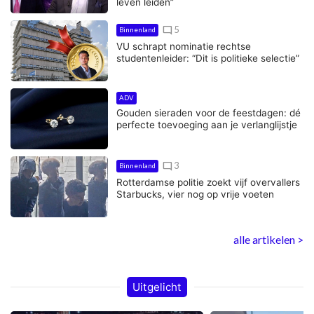
leven leiden”
mode_comment
5
Binnenland
VU schrapt nominatie rechtse
studentenleider: “Dit is politieke selectie”
ADV
Gouden sieraden voor de feestdagen: dé
perfecte toevoeging aan je verlanglijstje
mode_comment
3
Binnenland
Rotterdamse politie zoekt vijf overvallers
Starbucks, vier nog op vrije voeten
alle artikelen >
Uitgelicht