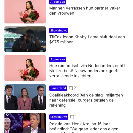
Algemeen
Mannen verrassen hun partner vaker
dan vrouwen
Shownieuws
TikTok-icoon Khaby Lame sluit deal van
$975 miljoen
Algemeen
Hoe romantisch zijn Nederlanders écht?
Niet zo best! Nieuw onderzoek geeft
verrassende inzichten
mode_comment
2
Binnenland
Coalitieakkoord ‘Aan de slag’: miljarden
naar defensie, burgers betalen de
rekening
mode_comment
1
Shownieuws
Relatie van Henk Krol na 15 jaar
beëindigd: “We gaan ieder ons eigen