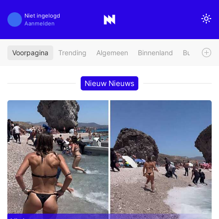
Niet ingelogd
Aanmelden
Voorpagina
Trending
Algemeen
Binnenland
Buitenland
Nieuw Nieuws