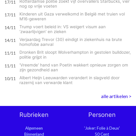
Rotterdamse politie zoekt vijf overvallers Starbucks, vier
17/11
nog op vrije voeten
Kinderen uit Gaza verwelkomd in België met truien vol
17/11
M16-geweren
Trump voert beleid in: VS weigert visum aan
14/11
'zwaarlijvigen' en zieken
Verjaardag Trevor (30) eindigt in ziekenhuis na brute
14/11
homofobe aanval
Dronken Brit sloopt Wolverhampton in gestolen bulldozer,
11/11
politie grijpt in
'Vreemde' hand van Poetin wakkert opnieuw zorgen om
11/11
zijn gezondheid aan
Albert Heijn Leeuwarden verandert in slagveld door
10/11
razernij van verwarde klant
alle artikelen >
Rubrieken
Personen
Algemeen
'Joker: Folie à Deux'
Binnenland
50 Cent