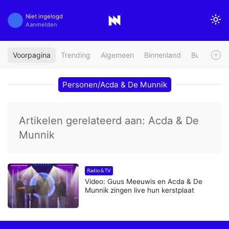
Niet ingelogd
Aanmelden
Voorpagina
Trending
Algemeen
Binnenland
Buitenland
Personen/Acda & De Munnik
Artikelen gerelateerd aan: Acda & De
Munnik
Radio & TV
Video: Guus Meeuwis en Acda & De
Munnik zingen live hun kerstplaat