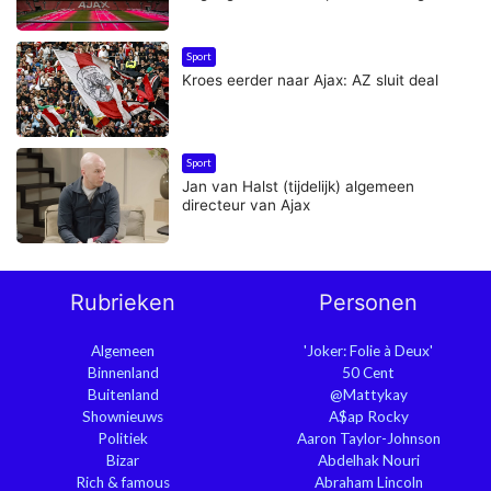
Sport
Kroes eerder naar Ajax: AZ sluit deal
Sport
Jan van Halst (tijdelijk) algemeen
directeur van Ajax
Rubrieken
Personen
Algemeen
'Joker: Folie à Deux'
Binnenland
50 Cent
Buitenland
@Mattykay
Shownieuws
A$ap Rocky
Politiek
Aaron Taylor-Johnson
Bizar
Abdelhak Nouri
Rich & famous
Abraham Lincoln