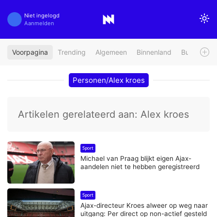
Niet ingelogd
Aanmelden
Voorpagina
Trending
Algemeen
Binnenland
Buitenland
Personen/Alex kroes
Artikelen gerelateerd aan: Alex kroes
Sport
Michael van Praag blijkt eigen Ajax-
aandelen niet te hebben geregistreerd
Sport
Ajax-directeur Kroes alweer op weg naar
uitgang: Per direct op non-actief gesteld