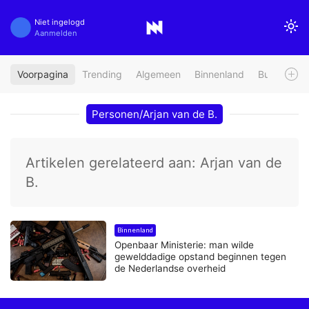
Niet ingelogd
Aanmelden
Voorpagina
Trending
Algemeen
Binnenland
Buitenland
Personen/Arjan van de B.
Artikelen gerelateerd aan: Arjan van de
B.
Binnenland
Openbaar Ministerie: man wilde
gewelddadige opstand beginnen tegen
de Nederlandse overheid