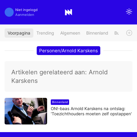
Niet ingelogd
Aanmelden
Voorpagina
Trending
Algemeen
Binnenland
Buitenland
Personen/Arnold Karskens
Artikelen gerelateerd aan: Arnold
Karskens
Binnenland
ON!-baas Arnold Karskens na ontslag:
'Toezichthouders moeten zelf opstappen'