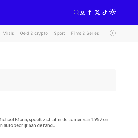
Virals
Geld & crypto
Sport
Films & Series
Radio & TV
We
Michael Mann, speelt zich af in de zomer van 1957 en
n autobedrijf aan de rand...