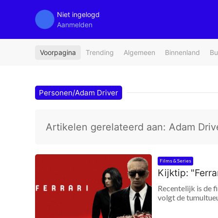
Niet ingelogd
Aanmelden
Voorpagina
Trending
Algemeen
Binnenland
Bu
Personen/Adam Driver
Artikelen gerelateerd aan: Adam Driv
Films & Series
Kijktip: "Ferr
Recentelijk is de 
volgt de tumultueu