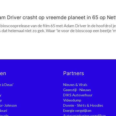
m Driver crasht op vreemde planeet in 65 op Netf
bioscooprelease van de film 65 met Adam Driver in de hoofdrol je 
 dat helemaal niet zo gek. Waar 'ie voor de bioscoop een beetje 'mèh
nen
Partners
ie à Deux'
Nieuws & Virals
Geenstijl - Nieuws
y
DIKS Autoverhuur
y
Videodump
or-Johnson
Donnie - Shirts & Hoodies
Nouri
Energie vergelijken
ncoln
Autoverzekering vergelijken