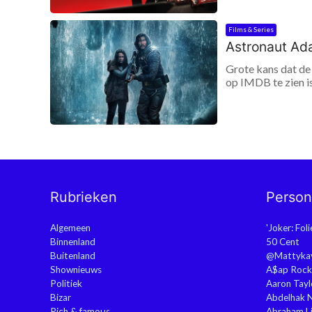
Films & Series
Astronaut Ada
Grote kans dat de 
op IMDB te zien is
Rubrieken
Perso
Algemeen
'Joker: Fol
Binnenland
50 Cent
Buitenland
@Mattyka
Shownieuws
A$ap Rock
Politiek
Aaron Tayl
Bizar
Abdelhak 
Rich & famous
Abraham Li