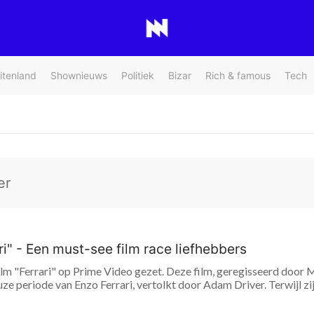
itenland
Shownieuws
Politiek
Bizar
Rich & famous
Tech
er
ari" - Een must-see film race liefhebbers
film "Ferrari" op Prime Video gezet. Deze film, geregisseerd door 
ze periode van Enzo Ferrari, vertolkt door Adam Driver. Terwijl zij