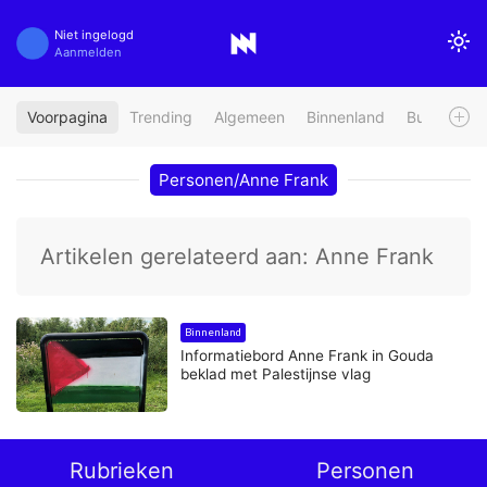
Niet ingelogd
Aanmelden
Voorpagina
Trending
Algemeen
Binnenland
Buitenland
Personen/Anne Frank
Artikelen gerelateerd aan: Anne Frank
Binnenland
Informatiebord Anne Frank in Gouda
beklad met Palestijnse vlag
Rubrieken
Personen