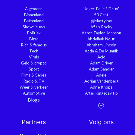
Algemeen
'Joker: Folie à Deux'
Binnenland
50 Cent
Buitenland
@Mattykay
Shownieuws
A$ap Rocky
Politiek
Aaron Taylor-Johnson
Bizar
Abdelhak Nouri
Rich & famous
Abraham Lincoln
Tech
Acda & De Munnik
Virals
Acid
Geld & crypto
Adam Driver
Sport
Adam Sandler
Films & Series
Adele
Radio & TV
Adrian Vandenberg
Weer & verkeer
Adrie Knops
Automotive
After Kingsday tip
Blogs
Partners
Volg ons