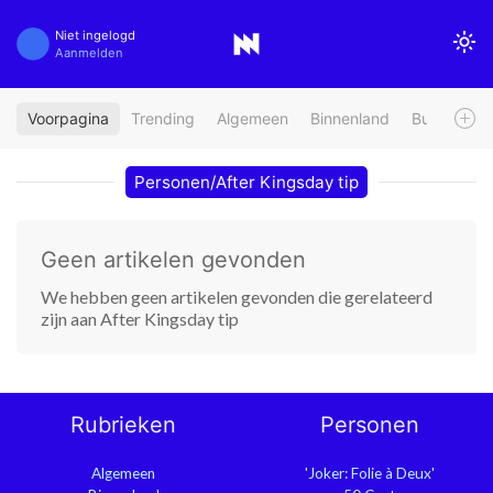
Niet ingelogd
Aanmelden
Voorpagina
Trending
Algemeen
Binnenland
Buitenland
Personen/After Kingsday tip
Geen artikelen gevonden
We hebben geen artikelen gevonden die gerelateerd
zijn aan After Kingsday tip
Rubrieken
Personen
Algemeen
'Joker: Folie à Deux'