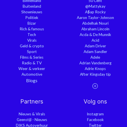
Binnenland
50 Cent
Buitenland
@Mattykay
Shownieuws
A$ap Rocky
Politiek
Aaron Taylor-Johnson
Bizar
Abdelhak Nouri
Rich & famous
Abraham Lincoln
Tech
Acda & De Munnik
Virals
Acid
Geld & crypto
Adam Driver
Sport
Adam Sandler
Films & Series
Adele
Radio & TV
Adrian Vandenberg
Weer & verkeer
Adrie Knops
Automotive
After Kingsday tip
Blogs
Partners
Volg ons
Nieuws & Virals
Instagram
Geenstijl - Nieuws
Facebook
DIKS Autoverhuur
Twitter