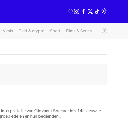
Virals
Geld & crypto
Sport
Films & Series
Radio & TV
We
 interpretatie van Giovanni Boccaccio's 14e-eeuwse
 groep edelen en hun bedienden...