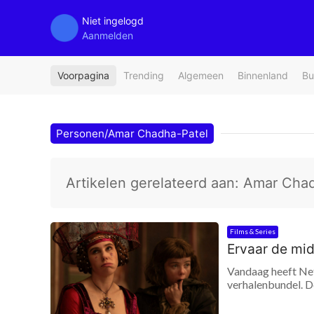
Niet ingelogd
Aanmelden
Voorpagina
Trending
Algemeen
Binnenland
Bu
Personen/Amar Chadha-Patel
Artikelen gerelateerd aan: Amar Cha
Films & Series
Ervaar de mi
Vandaag heeft Net
verhalenbundel. De