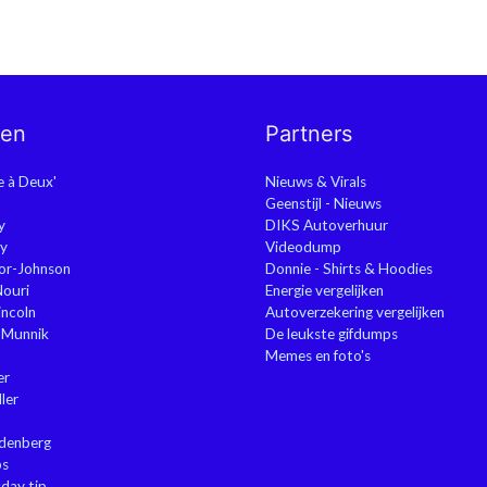
nen
Partners
ie à Deux'
Nieuws & Virals
Geenstijl - Nieuws
y
DIKS Autoverhuur
y
Videodump
or-Johnson
Donnie - Shirts & Hoodies
Nouri
Energie vergelijken
ncoln
Autoverzekering vergelijken
 Munnik
De leukste gifdumps
Memes en foto's
er
ler
ndenberg
ps
sday tip