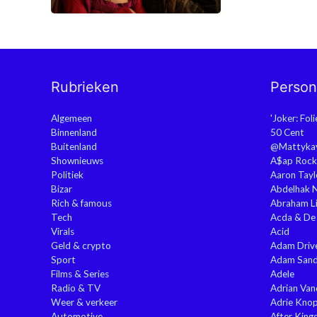
Rubrieken
Perso
Algemeen
'Joker: Fol
Binnenland
50 Cent
Buitenland
@Mattyka
Shownieuws
A$ap Rock
Politiek
Aaron Tayl
Bizar
Abdelhak 
Rich & famous
Abraham Li
Tech
Acda & De
Virals
Acid
Geld & crypto
Adam Driv
Sport
Adam Sand
Films & Series
Adele
Radio & TV
Adrian Va
Weer & verkeer
Adrie Kno
Automotive
After King