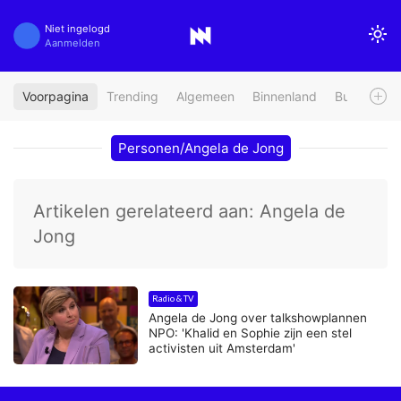
Niet ingelogd
Aanmelden
Voorpagina
Trending
Algemeen
Binnenland
Buitenland
Personen/Angela de Jong
Artikelen gerelateerd aan: Angela de
Jong
Radio & TV
Angela de Jong over talkshowplannen
NPO: 'Khalid en Sophie zijn een stel
activisten uit Amsterdam'