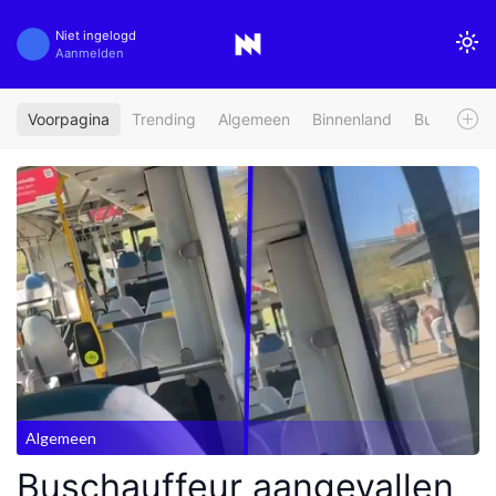
Niet ingelogd
Aanmelden
Voorpagina
Trending
Algemeen
Binnenland
Buitenland
Algemeen
Buschauffeur aangevallen