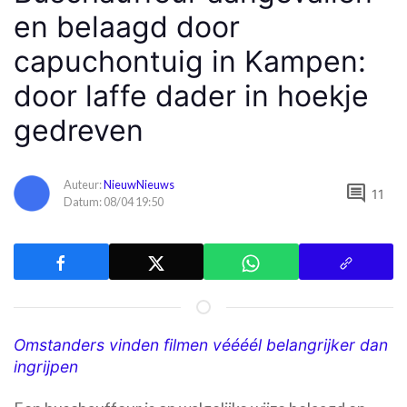
en belaagd door
capuchontuig in Kampen:
door laffe dader in hoekje
gedreven
Auteur:
NieuwNieuws
comment
11
Datum: 08/04 19:50
Omstanders vinden filmen véééél belangrijker dan
ingrijpen