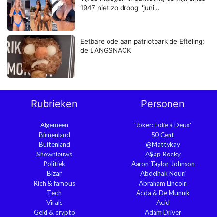
1947 niet zo droog, 'juni…
Eetbare ode aan patriotpark de Efteling:
de LANGSNACK
Rubrieken
Personen
Algemeen
'Joker: Folie à Deux'
Binnenland
50 Cent
Buitenland
@Mattykay
Shownieuws
A$ap Rocky
Politiek
Aaron Taylor-Johnson
Bizar
Abdelhak Nouri
Rich & famous
Abraham Lincoln
Tech
Acda & De Munnik
Virals
Acid
Geld & crypto
Adam Driver