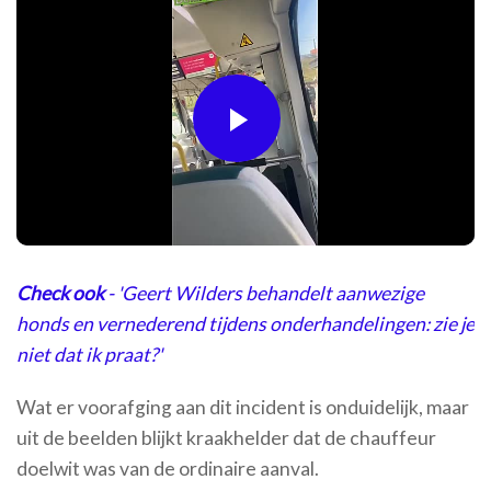
Play
Video
Check ook
- 'Geert Wilders behandelt aanwezige
honds en vernederend tijdens onderhandelingen: zie je
niet dat ik praat?'
Wat er voorafging aan dit incident is onduidelijk, maar
uit de beelden blijkt kraakhelder dat de chauffeur
doelwit was van de ordinaire aanval.