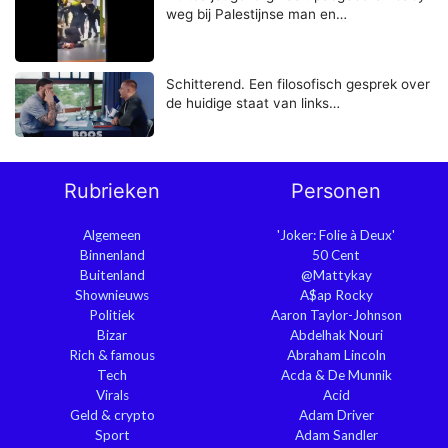
weg bij Palestijnse man en…
Schitterend. Een filosofisch gesprek over
de huidige staat van links…
Rubrieken
Personen
Algemeen
'Joker: Folie à Deux'
Binnenland
50 Cent
Buitenland
@Mattykay
Shownieuws
A$ap Rocky
Politiek
Aaron Taylor-Johnson
Bizar
Abdelhak Nouri
Rich & famous
Abraham Lincoln
Tech
Acda & De Munnik
Virals
Acid
Geld & crypto
Adam Driver
Sport
Adam Sandler