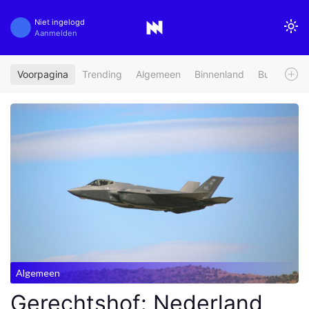
Niet ingelogd
Aanmelden
Voorpagina
Trending
Algemeen
Binnenland
Buitenland
Algemeen
Gerechtshof: Nederland