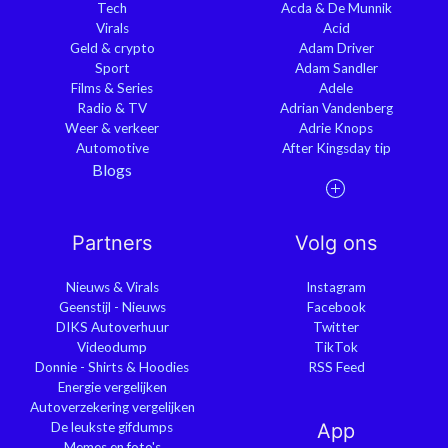
Tech
Acda & De Munnik
Virals
Acid
Geld & crypto
Adam Driver
Sport
Adam Sandler
Films & Series
Adele
Radio & TV
Adrian Vandenberg
Weer & verkeer
Adrie Knops
Automotive
After Kingsday tip
Blogs
Partners
Volg ons
Nieuws & Virals
Instagram
Geenstijl - Nieuws
Facebook
DIKS Autoverhuur
Twitter
Videodump
TikTok
Donnie - Shirts & Hoodies
RSS Feed
Energie vergelijken
Autoverzekering vergelijken
De leukste gifdumps
App
Memes en foto's