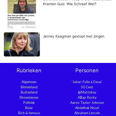
Kranten Quiz. Wie Schreef Wat?
Jerney Kaagman gestopt met zingen
Rubrieken
Personen
Algemeen
'Joker: Folie à Deux'
Binnenland
50 Cent
Buitenland
@Mattykay
Shownieuws
A$ap Rocky
Politiek
Aaron Taylor-Johnson
Bizar
Abdelhak Nouri
Rich & famous
Abraham Lincoln