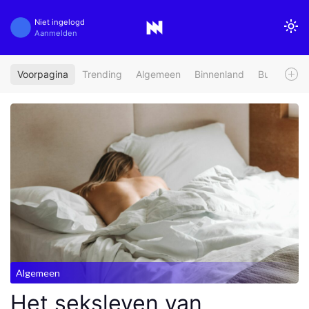
Niet ingelogd
Aanmelden
Voorpagina
Trending
Algemeen
Binnenland
Buitenland
Algemeen
Het seksleven van