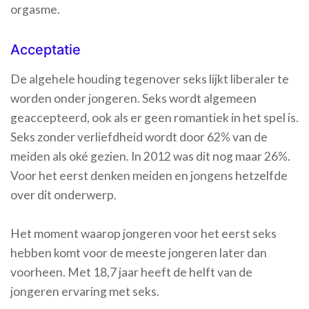
orgasme.
Acceptatie
De algehele houding tegenover seks lijkt liberaler te
worden onder jongeren. Seks wordt algemeen
geaccepteerd, ook als er geen romantiek in het spel is.
Seks zonder verliefdheid wordt door 62% van de
meiden als oké gezien. In 2012 was dit nog maar 26%.
Voor het eerst denken meiden en jongens hetzelfde
over dit onderwerp.
Het moment waarop jongeren voor het eerst seks
hebben komt voor de meeste jongeren later dan
voorheen. Met 18,7 jaar heeft de helft van de
jongeren ervaring met seks.