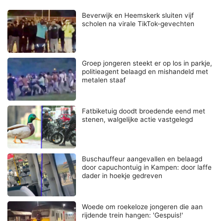
Beverwijk en Heemskerk sluiten vijf
scholen na virale TikTok-gevechten
Groep jongeren steekt er op los in parkje,
politieagent belaagd en mishandeld met
metalen staaf
Fatbiketuig doodt broedende eend met
stenen, walgelijke actie vastgelegd
Buschauffeur aangevallen en belaagd
door capuchontuig in Kampen: door laffe
dader in hoekje gedreven
Woede om roekeloze jongeren die aan
rijdende trein hangen: 'Gespuis!'