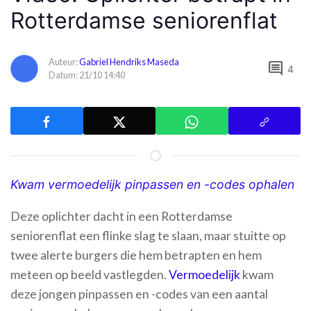
Rotterdamse seniorenflat
Auteur:
Gabriel Hendriks Maseda
comment
4
Datum: 21/10 14:40
Kwam vermoedelijk pinpassen en -codes ophalen
Deze oplichter dacht in een Rotterdamse
seniorenflat een flinke slag te slaan, maar stuitte op
twee alerte burgers die hem betrapten en hem
meteen op beeld vastlegden.
Vermoedelijk
kwam
deze jongen pinpassen en -codes van een aantal