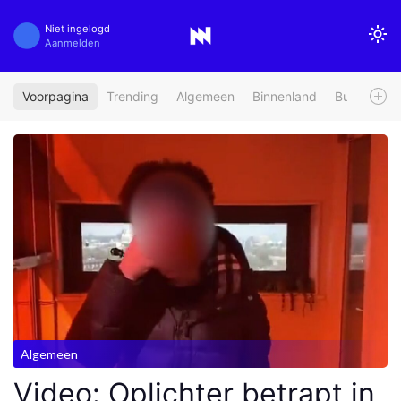
Niet ingelogd
Aanmelden
Voorpagina
Trending
Algemeen
Binnenland
Buitenland
Algemeen
Video: Oplichter betrapt in