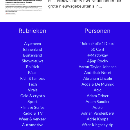
RTL Nieuws interviewt Nederlander die
grote nieuwsgebeurtenis in…
Rubrieken
Personen
Algemeen
'Joker: Folie à Deux'
Binnenland
50 Cent
Buitenland
@Mattykay
Shownieuws
A$ap Rocky
Politiek
Aaron Taylor-Johnson
Bizar
Abdelhak Nouri
Rich & famous
Abraham Lincoln
Tech
Acda & De Munnik
Virals
Acid
Geld & crypto
Adam Driver
Sport
Adam Sandler
Films & Series
Adele
Radio & TV
Adrian Vandenberg
Weer & verkeer
Adrie Knops
Automotive
After Kingsday tip