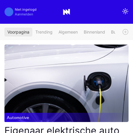
Niet ingelogd
Aanmelden
Voorpagina
Trending
Algemeen
Binnenland
Buitenland
Automotive
Eigenaar elektrische auto