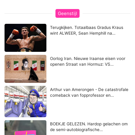
Geenstijl
Terugkijken. Totaalbaas Gradus Kraus
wint ALWEER, Sean Hemphill na…
Oorlog Iran. Nieuwe Iraanse eisen voor
openen Straat van Hormuz: VS…
Arthur van Amerongen - De catastrofale
comeback van fopprofessor en…
BOEKJE GELEZEN. Hardop gelachen om
de semi-autobiografische…