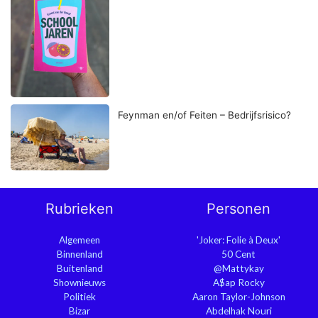
Feynman en/of Feiten – Bedrijfsrisico?
Rubrieken
Personen
Algemeen
'Joker: Folie à Deux'
Binnenland
50 Cent
Buitenland
@Mattykay
Shownieuws
A$ap Rocky
Politiek
Aaron Taylor-Johnson
Bizar
Abdelhak Nouri