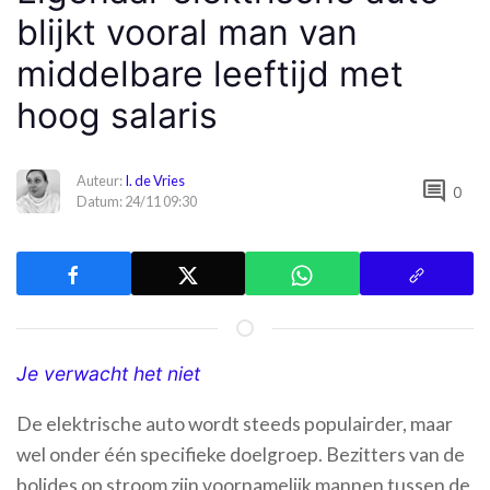
blijkt vooral man van
middelbare leeftijd met
hoog salaris
Auteur:
I. de Vries
comment
0
Datum: 24/11 09:30
Je verwacht het niet
De elektrische auto wordt steeds populairder, maar
wel onder één specifieke doelgroep. Bezitters van de
bolides op stroom zijn voornamelijk mannen tussen de