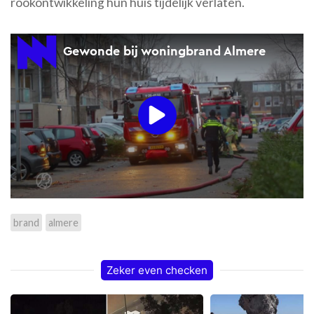
rookontwikkeling hun huis tijdelijk verlaten.
brand
almere
Zeker even checken