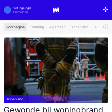
Niet ingelogd
Aanmelden
Voorpagina
Trending
Algemeen
Binnenland
Buitenland
Binnenland
Gewonde bij woningbrand