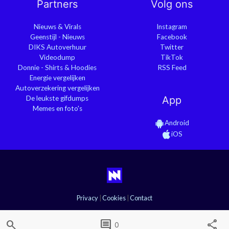
Partners
Volg ons
Nieuws & Virals
Instagram
Geenstijl - Nieuws
Facebook
DIKS Autoverhuur
Twitter
Videodump
TikTok
Donnie - Shirts & Hoodies
RSS Feed
Energie vergelijken
Autoverzekering vergelijken
De leukste gifdumps
App
Memes en foto's
Android
iOS
Privacy
|
Cookies
|
Contact
search
comment
share
0