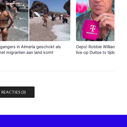
gangers in Almería geschokt als
Oeps! Robbie Williams verli
et migranten aan land komt
live op Duitse tv tijdens WK
REACTIES (3)