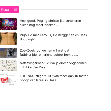
Geenstijl
Heel goed. Poging christelijke scholieren
alleen nog maar boeken…
VrijMiBo met Karol G, De Berggeiten en Cees
Buddingh'
ZoekZoek. Jongeman wil niet dat
fatbikerijder en vriend achter hem de…
Nattevingerwerk. Vulvalip direct opgenomen
in Dikke Van Dale
LOL. NRC zuigt muur "van meer dan 10 meter
hoog" van Israël in Gaza…