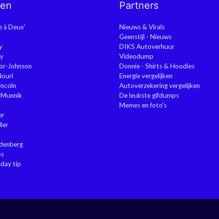
nen
Partners
ie à Deux'
Nieuws & Virals
Geenstijl - Nieuws
y
DIKS Autoverhuur
y
Videodump
or-Johnson
Donnie - Shirts & Hoodies
Nouri
Energie vergelijken
ncoln
Autoverzekering vergelijken
 Munnik
De leukste gifdumps
Memes en foto's
er
ler
ndenberg
ps
sday tip