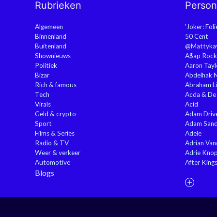
Rubrieken
Perso
Algemeen
'Joker: Fol
Binnenland
50 Cent
Buitenland
@Mattyka
Shownieuws
A$ap Rock
Politiek
Aaron Tayl
Bizar
Abdelhak 
Rich & famous
Abraham Li
Tech
Acda & De
Virals
Acid
Geld & crypto
Adam Driv
Sport
Adam Sand
Films & Series
Adele
Radio & TV
Adrian Va
Weer & verkeer
Adrie Kno
Automotive
After King
Blogs