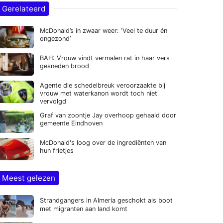
Gerelateerd
McDonald’s in zwaar weer: ‘Veel te duur én
ongezond’
BAH: Vrouw vindt vermalen rat in haar vers
gesneden brood
Agente die schedelbreuk veroorzaakte bij
vrouw met waterkanon wordt toch niet
vervolgd
Graf van zoontje Jay overhoop gehaald door
gemeente Eindhoven
McDonald's loog over de ingrediënten van
hun frietjes
Meest gelezen
Strandgangers in Almería geschokt als boot
met migranten aan land komt