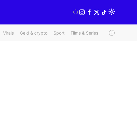
Virals
Geld & crypto
Sport
Films & Series
Radio & TV
We