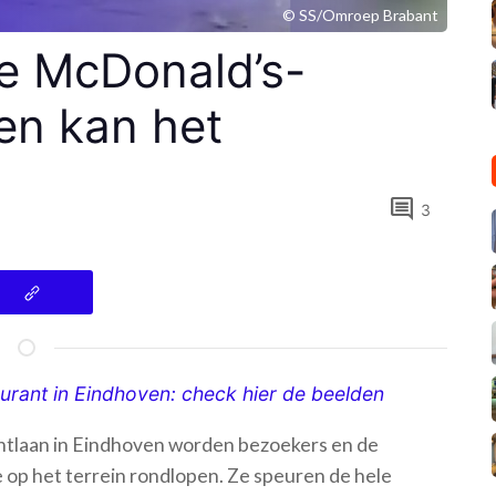
© SS/Omroep Brabant
 je McDonald’s-
en kan het
comment
3
taurant in Eindhoven: check hier de beelden
antlaan in Eindhoven worden bezoekers en de
e op het terrein rondlopen. Ze speuren de hele