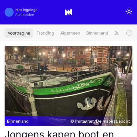
Niet ingelogd
Aanmelden
Voorpagina
Trending
Algemeen
Binnenland
Buitenland
Binnenland
© Instagram/De Inspiratieboot
Jongens kapen boot en