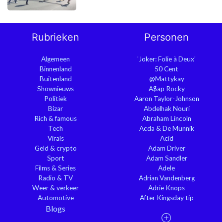
Rubrieken
Personen
Algemeen
'Joker: Folie à Deux'
Binnenland
50 Cent
Buitenland
@Mattykay
Shownieuws
A$ap Rocky
Politiek
Aaron Taylor-Johnson
Bizar
Abdelhak Nouri
Rich & famous
Abraham Lincoln
Tech
Acda & De Munnik
Virals
Acid
Geld & crypto
Adam Driver
Sport
Adam Sandler
Films & Series
Adele
Radio & TV
Adrian Vandenberg
Weer & verkeer
Adrie Knops
Automotive
After Kingsday tip
Blogs