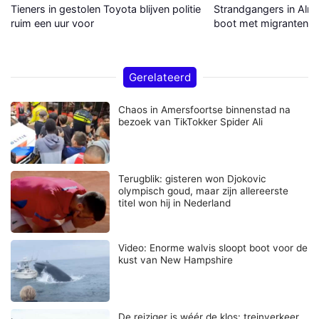
Tieners in gestolen Toyota blijven politie
Strandgangers in Alme
ruim een uur voor
boot met migranten a
Gerelateerd
Chaos in Amersfoortse binnenstad na
bezoek van TikTokker Spider Ali
Terugblik: gisteren won Djokovic
olympisch goud, maar zijn allereerste
titel won hij in Nederland
Video: Enorme walvis sloopt boot voor de
kust van New Hampshire
De reiziger is wéér de klos: treinverkeer