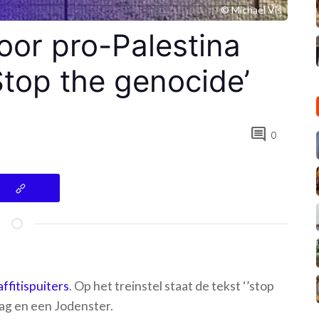
© Michael Vis
oor pro-Palestina
top the genocide’
comment
0
affitispuiters
. Op het treinstel staat de tekst ‘’stop
lag en een Jodenster.