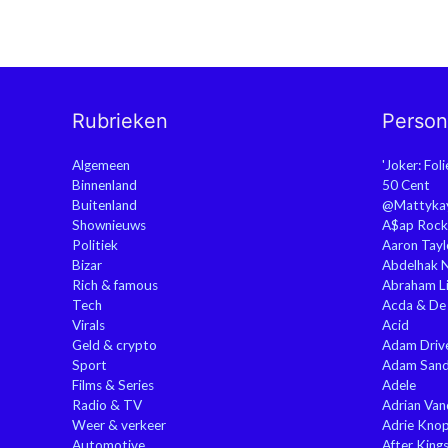
Rubrieken
Perso
Algemeen
'Joker: Fol
Binnenland
50 Cent
Buitenland
@Mattyka
Shownieuws
A$ap Rock
Politiek
Aaron Tayl
Bizar
Abdelhak 
Rich & famous
Abraham Li
Tech
Acda & De
Virals
Acid
Geld & crypto
Adam Driv
Sport
Adam Sand
Films & Series
Adele
Radio & TV
Adrian Va
Weer & verkeer
Adrie Kno
Automotive
After King