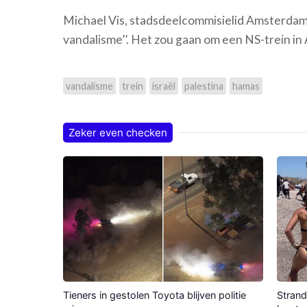
Michael Vis, stadsdeelcommisielid Amsterdam Z
vandalisme’’. Het zou gaan om een NS-trein i
vandalisme
trein
israël
palestina
hamas
Zeker even checken
Tieners in gestolen Toyota blijven politie
Strand