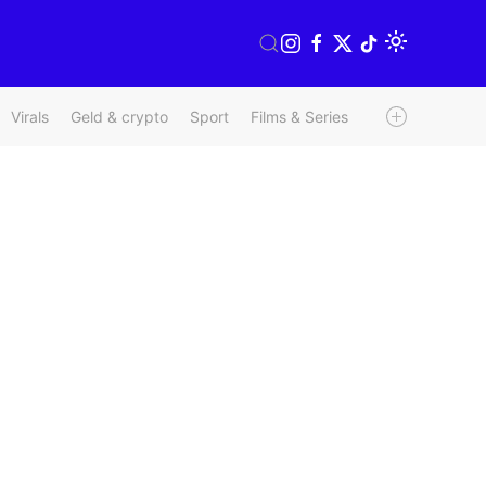
Virals
Geld & crypto
Sport
Films & Series
Radio & TV
We