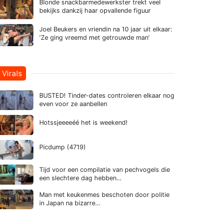
Blonde snackbarmedewerkster trekt veel
bekijks dankzij haar opvallende figuur
Joel Beukers en vriendin na 10 jaar uit elkaar:
‘Ze ging vreemd met getrouwde man’
Virals
BUSTED! Tinder-dates controleren elkaar nog
even voor ze aanbellen
Hotssjeeeeéé het is weekend!
Picdump (4719)
Tijd voor een compilatie van pechvogels die
een slechtere dag hebben…
Man met keukenmes beschoten door politie
in Japan na bizarre…