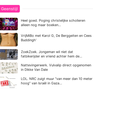
Geenstijl
Heel goed. Poging christelijke scholieren
alleen nog maar boeken…
VrijMiBo met Karol G, De Berggeiten en Cees
Buddingh'
ZoekZoek. Jongeman wil niet dat
fatbikerijder en vriend achter hem de…
Nattevingerwerk. Vulvalip direct opgenomen
in Dikke Van Dale
Megabom van Poetin maakt gigantische
klapper in Oekraïense stad
LOL. NRC zuigt muur "van meer dan 10 meter
hoog" van Israël in Gaza…
est 'wit brokje'