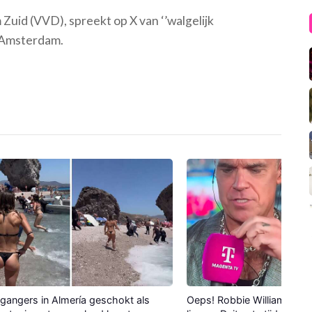
uid (VVD), spreekt op X van ‘’walgelijk
n Amsterdam.
gangers in Almería geschokt als
Oeps! Robbie Williams verli