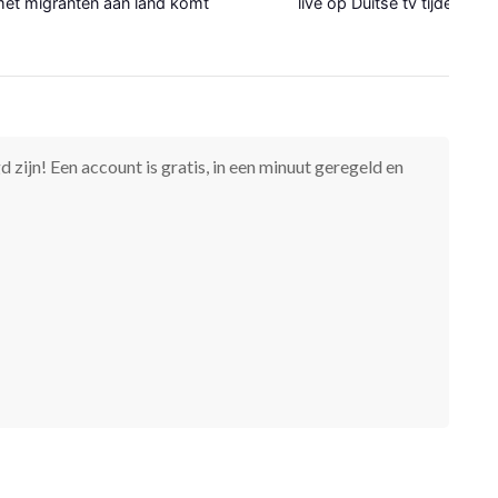
et migranten aan land komt
live op Duitse tv tijdens WK
 zijn! Een account is gratis, in een minuut geregeld en