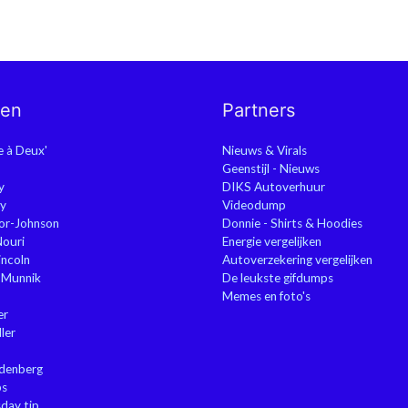
nen
Partners
ie à Deux'
Nieuws & Virals
Geenstijl - Nieuws
y
DIKS Autoverhuur
y
Videodump
or-Johnson
Donnie - Shirts & Hoodies
Nouri
Energie vergelijken
ncoln
Autoverzekering vergelijken
 Munnik
De leukste gifdumps
Memes en foto's
er
ler
ndenberg
ps
sday tip