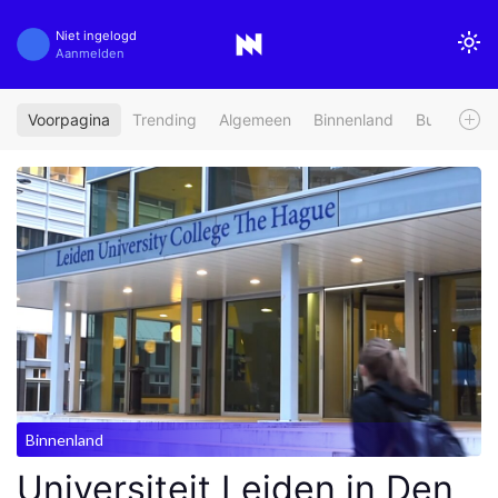
Niet ingelogd
Aanmelden
Voorpagina
Trending
Algemeen
Binnenland
Buitenland
Binnenland
Universiteit Leiden in Den