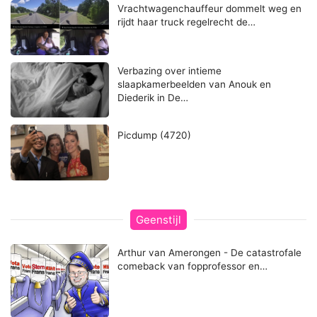
Vrachtwagenchauffeur dommelt weg en
rijdt haar truck regelrecht de…
Verbazing over intieme
slaapkamerbeelden van Anouk en
Diederik in De…
Picdump (4720)
Geenstijl
Arthur van Amerongen - De catastrofale
comeback van fopprofessor en…