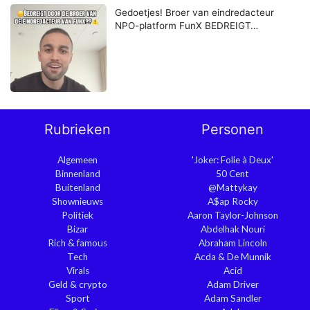
Gedoetjes! Broer van eindredacteur
NPO-platform FunX BEDREIGT…
Rubrieken
Personen
Algemeen
'Joker: Folie à Deux'
Binnenland
50 Cent
Buitenland
@Mattykay
Shownieuws
A$ap Rocky
Politiek
Aaron Taylor-Johnson
Bizar
Abdelhak Nouri
Rich & famous
Abraham Lincoln
Tech
Acda & De Munnik
Virals
Acid
Geld & crypto
Adam Driver
Sport
Adam Sandler