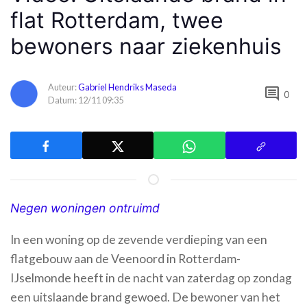
flat Rotterdam, twee
bewoners naar ziekenhuis
Auteur:
Gabriel Hendriks Maseda
comment
0
Datum: 12/11 09:35
Negen woningen ontruimd
In een woning op de zevende verdieping van een
flatgebouw aan de Veenoord in Rotterdam-
IJselmonde heeft in de nacht van zaterdag op zondag
een uitslaande brand gewoed. De bewoner van het