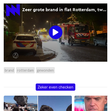
brand
rotterdam
gewonden
Zeker even checken