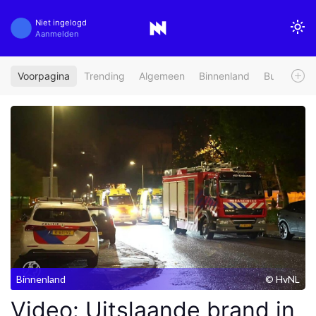
Niet ingelogd
Aanmelden
Voorpagina
Trending
Algemeen
Binnenland
Buitenland
Binnenland
© HvNL
Video: Uitslaande brand in