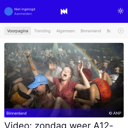
Niet ingelogd
Aanmelden
Voorpagina
Trending
Algemeen
Binnenland
Buitenland
Binnenland
© ANP
Video: zondag weer A12-