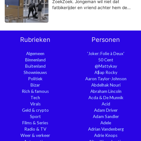
ZoekZoek. Jongeman wil niet dat
fatbikerijder en vriend achter hem de…
Rubrieken
Personen
Algemeen
'Joker: Folie à Deux'
Binnenland
50 Cent
Buitenland
@Mattykay
Shownieuws
A$ap Rocky
Politiek
Aaron Taylor-Johnson
Bizar
Abdelhak Nouri
Rich & famous
Abraham Lincoln
Tech
Acda & De Munnik
Virals
Acid
Geld & crypto
Adam Driver
Sport
Adam Sandler
Films & Series
Adele
Radio & TV
Adrian Vandenberg
Weer & verkeer
Adrie Knops