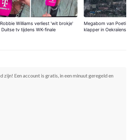
Robbie Williams verliest 'wit brokje'
Megabom van Poetin maak
p Duitse tv tijdens WK-finale
klapper in Oekraïense stad
 zijn! Een account is gratis, in een minuut geregeld en