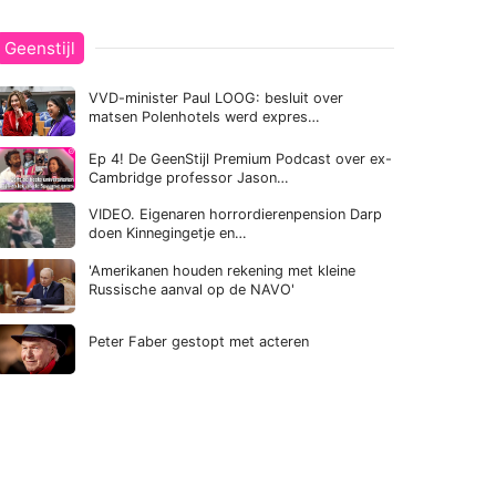
Geenstijl
VVD-minister Paul LOOG: besluit over
matsen Polenhotels werd expres…
Ep 4! De GeenStijl Premium Podcast over ex-
Cambridge professor Jason…
VIDEO. Eigenaren horrordierenpension Darp
doen Kinnegingetje en…
'Amerikanen houden rekening met kleine
Russische aanval op de NAVO'
Peter Faber gestopt met acteren
Zwarte Piet-woede terug van weggeweest:
vlam slaat in de pan na 'kwetsend' artikel
over traditionele piet