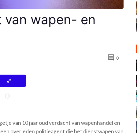
t van wapen- en
comment
0
ngetje van 10 jaar oud verdacht van wapenhandel en
n een overleden politieagent die het dienstwapen van