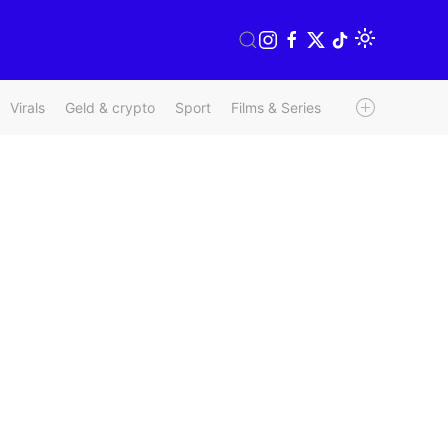
Virals
Geld & crypto
Sport
Films & Series
Radio & TV
We