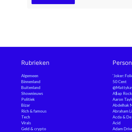
Rubrieken
Perso
Algemeen
'Joker: Fol
Binnenland
50 Cent
Buitenland
@Mattyka
Shownieuws
A$ap Rock
Politiek
Aaron Tayl
Bizar
Abdelhak 
Rich & famous
Abraham Li
Tech
Acda & De
Virals
Acid
Geld & crypto
Adam Driv