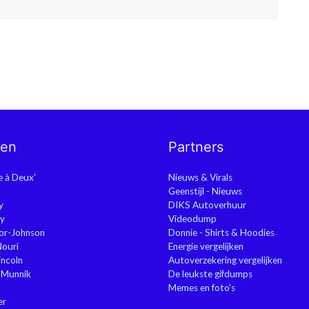
nen
Partners
ie à Deux'
Nieuws & Virals
Geenstijl - Nieuws
y
DIKS Autoverhuur
y
Videodump
or-Johnson
Donnie - Shirts & Hoodies
Nouri
Energie vergelijken
ncoln
Autoverzekering vergelijken
 Munnik
De leukste gifdumps
Memes en foto's
er