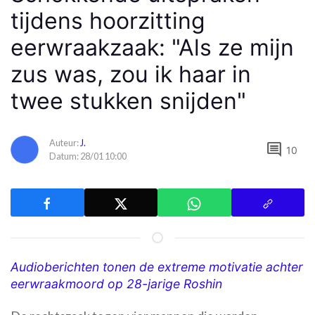
tijdens hoorzitting
eerwraakzaak: "Als ze mijn
zus was, zou ik haar in
twee stukken snijden"
Auteur:
J.
comment
10
Datum: 28/01 10:00
Audioberichten tonen de extreme motivatie achter
eerwraakmoord op 28-jarige Roshin