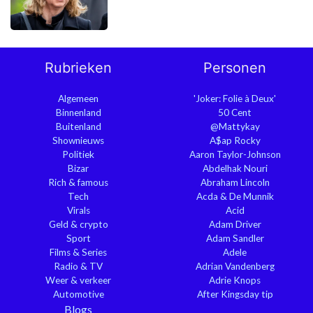
Rubrieken
Personen
Algemeen
'Joker: Folie à Deux'
Binnenland
50 Cent
Buitenland
@Mattykay
Shownieuws
A$ap Rocky
Politiek
Aaron Taylor-Johnson
Bizar
Abdelhak Nouri
Rich & famous
Abraham Lincoln
Tech
Acda & De Munnik
Virals
Acid
Geld & crypto
Adam Driver
Sport
Adam Sandler
Films & Series
Adele
Radio & TV
Adrian Vandenberg
Weer & verkeer
Adrie Knops
Automotive
After Kingsday tip
Blogs