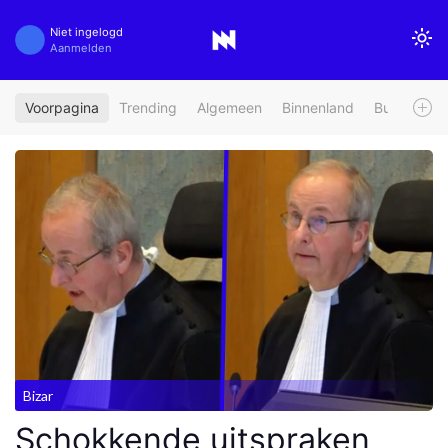
Niet ingelogd
Aanmelden
Voorpagina
Trending
Algemeen
Binnenland
Buitenland
Bizar
Schokkende uitspraken