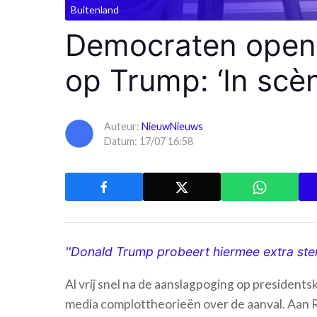
Buitenland
Democraten openh
op Trump: ‘In scè
Auteur:
NieuwNieuws
Datum: 17/07 16:58
''Donald Trump probeert hiermee extra st
Al vrij snel na de aanslagpoging op presiden
media complottheorieën over de aanval. Aan 