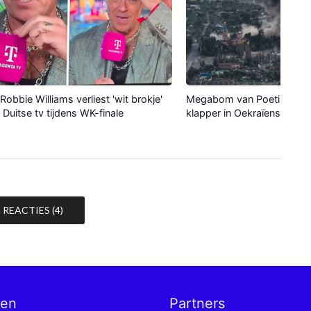
Robbie Williams verliest 'wit brokje'
Megabom van Poetin maak
p Duitse tv tijdens WK-finale
klapper in Oekraïense stad
REACTIES (4)
nen
Partners