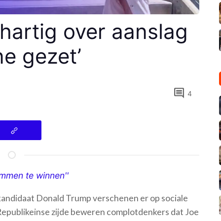
artig over aanslag
ne gezet’
comment
4
emmen te winnen''
tskandidaat Donald Trump verschenen er op sociale
Republikeinse zijde beweren complotdenkers dat Joe