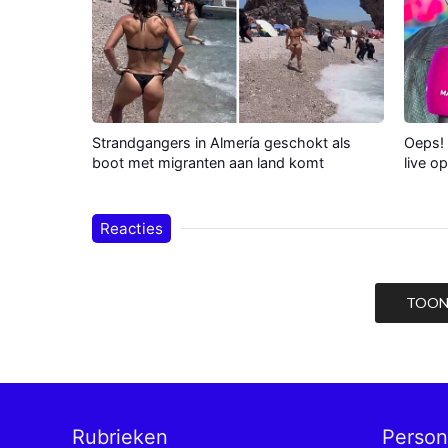
Strandgangers in Almería geschokt als
Oeps! 
boot met migranten aan land komt
live o
Reacties
TOON 
Rubrieken
Perso