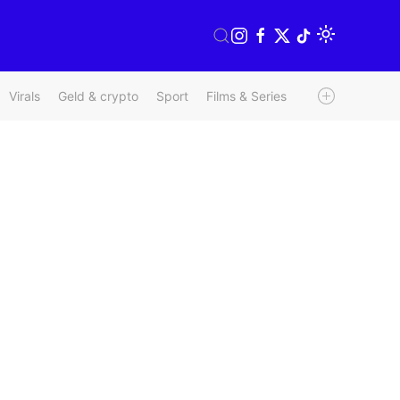
Virals
Geld & crypto
Sport
Films & Series
Radio & TV
We