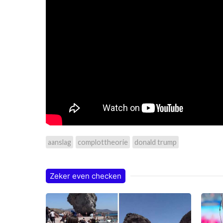
aanslag
complottheorie
donald trump
Zeker even checken