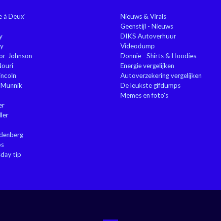
ie à Deux'
Nieuws & Virals
Geenstijl - Nieuws
y
DIKS Autoverhuur
y
Videodump
or-Johnson
Donnie - Shirts & Hoodies
Nouri
Energie vergelijken
ncoln
Autoverzekering vergelijken
 Munnik
De leukste gifdumps
Memes en foto's
er
ler
ndenberg
ps
sday tip