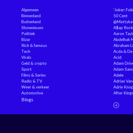
Algemeen
'Joker: Fol
Binnenland
50 Cent
Buitenland
@Mattyka
Shownieuws
A$ap Rock
Politiek
Aaron Tayl
Bizar
Abdelhak 
Rich & famous
Abraham Li
Tech
Acda & De
Virals
Acid
Geld & crypto
Adam Driv
Sport
Adam Sand
Films & Series
Adele
Radio & TV
Adrian Va
Weer & verkeer
Adrie Kno
Automotive
After King
Blogs