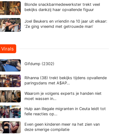
Blonde snackbarmedewerkster trekt veel
bekijks dankzij haar opvallende figuur
Joel Beukers en vriendin na 10 jaar uit elkaar:
‘Ze ging vreemd met getrouwde man’
Virals
Gifdump (2302)
Rihanna (38) trekt bekijks tijdens opvallende
paringsdans met A$AP…
Waarom je volgens experts je handen niet
moet wassen in…
Hulp aan illegale migranten in Ceuta leidt tot
felle reacties op…
Even geen kinderen meer na het zien van
deze smerige compilatie