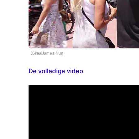
X/realJamesKlug
De volledige video