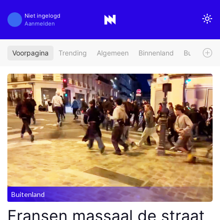
Niet ingelogd
Aanmelden
Voorpagina
Trending
Algemeen
Binnenland
Buitenland
Buitenland
Fransen massaal de straat