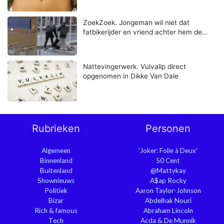
ZoekZoek. Jongeman wil niet dat
fatbikerijder en vriend achter hem de…
Nattevingerwerk. Vulvalip direct
opgenomen in Dikke Van Dale
Rubrieken
Personen
Algemeen
'Joker: Folie à Deux'
Binnenland
50 Cent
Buitenland
@Mattykay
Shownieuws
A$ap Rocky
Politiek
Aaron Taylor-Johnson
Bizar
Abdelhak Nouri
Rich & famous
Abraham Lincoln
Tech
Acda & De Munnik