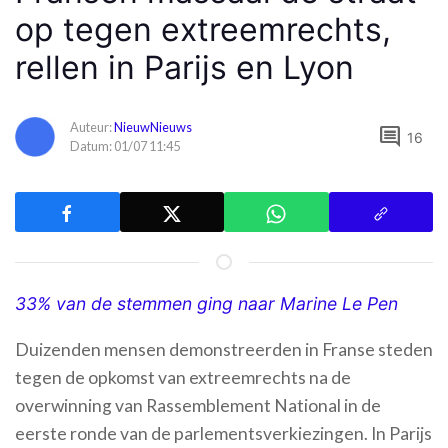
op tegen extreemrechts,
rellen in Parijs en Lyon
Auteur:
NieuwNieuws
comment
16
Datum: 01/07 11:45
33% van de stemmen ging naar Marine Le Pen
Duizenden mensen demonstreerden in Franse steden
tegen de opkomst van extreemrechts na de
overwinning van Rassemblement National in de
eerste ronde van de parlementsverkiezingen. In Parijs