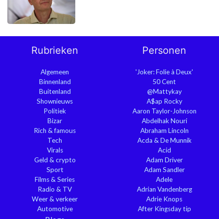
Rubrieken
Personen
Algemeen
'Joker: Folie à Deux'
Binnenland
50 Cent
Buitenland
@Mattykay
Shownieuws
A$ap Rocky
Politiek
Aaron Taylor-Johnson
Bizar
Abdelhak Nouri
Rich & famous
Abraham Lincoln
Tech
Acda & De Munnik
Virals
Acid
Geld & crypto
Adam Driver
Sport
Adam Sandler
Films & Series
Adele
Radio & TV
Adrian Vandenberg
Weer & verkeer
Adrie Knops
Automotive
After Kingsday tip