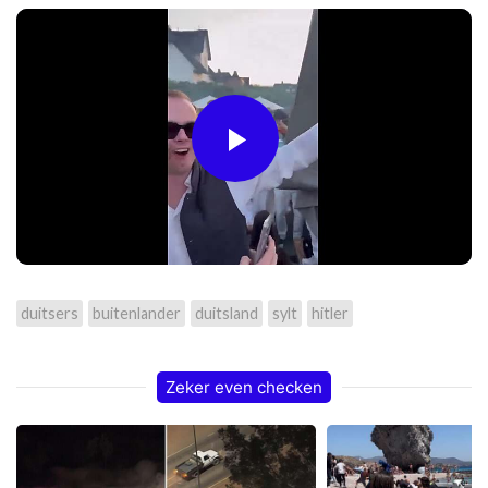
Play
Video
duitsers
buitenlander
duitsland
sylt
hitler
Zeker even checken