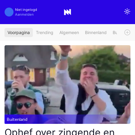
Niet ingelogd
Aanmelden
Voorpagina
Trending
Algemeen
Binnenland
Buitenland
Buitenland
Ophef over zingende en