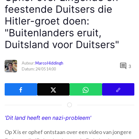
feestende Duitsers die
Hitler-groet doen:
"Buitenlanders eruit,
Duitsland voor Duitsers"
Auteur:
Marco Hiddingh
comment
3
Datum: 24/05 14:00
'Dit land heeft een nazi-probleem'
Op X is er ophef ontstaan over een video van jongere