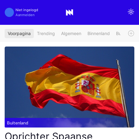
Niet ingelogd
Aanmelden
Voorpagina
Trending
Algemeen
Binnenland
Buitenland
Buitenland
Oprichter Spaanse