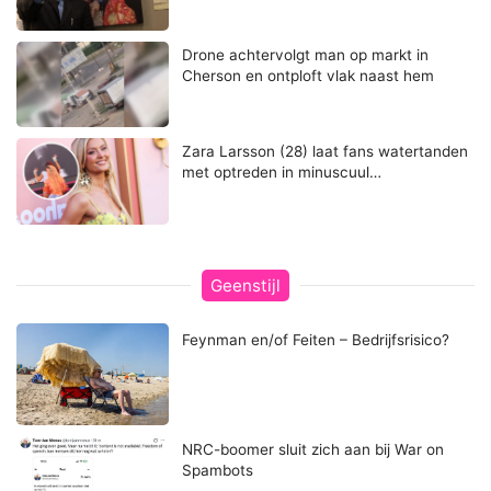
Drone achtervolgt man op markt in
Cherson en ontploft vlak naast hem
Zara Larsson (28) laat fans watertanden
met optreden in minuscuul…
Geenstijl
Feynman en/of Feiten – Bedrijfsrisico?
NRC-boomer sluit zich aan bij War on
Spambots