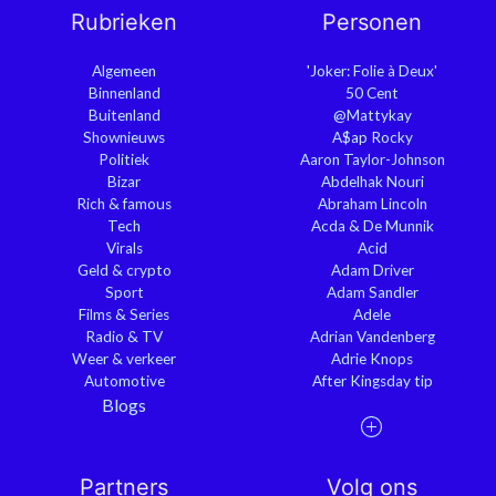
Rubrieken
Personen
Algemeen
'Joker: Folie à Deux'
Binnenland
50 Cent
Buitenland
@Mattykay
Shownieuws
A$ap Rocky
Politiek
Aaron Taylor-Johnson
Bizar
Abdelhak Nouri
Rich & famous
Abraham Lincoln
Tech
Acda & De Munnik
Virals
Acid
Geld & crypto
Adam Driver
Sport
Adam Sandler
Films & Series
Adele
Radio & TV
Adrian Vandenberg
Weer & verkeer
Adrie Knops
Automotive
After Kingsday tip
Blogs
Partners
Volg ons