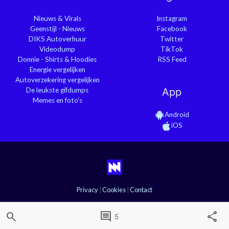
Nieuws & Virals
Instagram
Geenstijl - Nieuws
Facebook
DIKS Autoverhuur
Twitter
Videodump
TikTok
Donnie - Shirts & Hoodies
RSS Feed
Energie vergelijken
Autoverzekering vergelijken
De leukste gifdumps
App
Memes en foto's
Android
iOS
Privacy
|
Cookies
|
Contact
search
comment
share
5