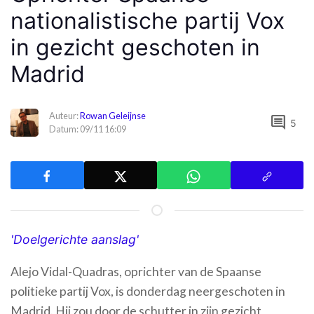
nationalistische partij Vox
in gezicht geschoten in
Madrid
Auteur:
Rowan Geleijnse
comment
5
Datum: 09/11 16:09
'Doelgerichte aanslag'
Alejo Vidal-Quadras, oprichter van de Spaanse
politieke partij Vox, is donderdag neergeschoten in
Madrid. Hij zou door de schutter in zijn gezicht