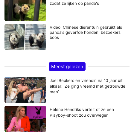
zodat ze lijken op panda's
Video: Chinese dierentuin gebruikt als
panda’s geverfde honden, bezoekers
boos
Meest gelezen
Joel Beukers en vriendin na 10 jaar uit
elkaar: ‘Ze ging vreemd met getrouwde
man’
Hélène Hendriks vertelt of ze een
Playboy-shoot zou overwegen