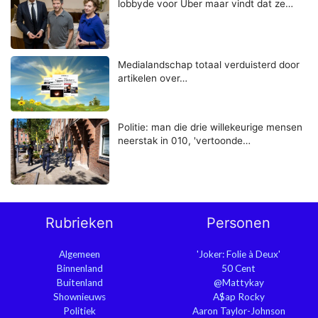
lobbyde voor Uber maar vindt dat ze…
Medialandschap totaal verduisterd door
artikelen over…
Politie: man die drie willekeurige mensen
neerstak in 010, 'vertoonde…
Rubrieken
Personen
Algemeen
'Joker: Folie à Deux'
Binnenland
50 Cent
Buitenland
@Mattykay
Shownieuws
A$ap Rocky
Politiek
Aaron Taylor-Johnson