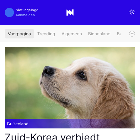
Niet ingelogd
Aanmelden
Voorpagina
Trending
Algemeen
Binnenland
Buitenland
Buitenland
Zuid-Korea verbiedt