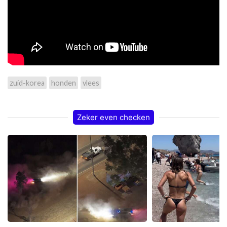
zuid-korea
honden
vlees
Zeker even checken