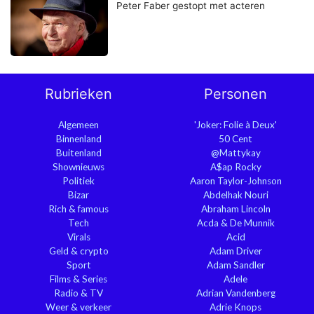
Peter Faber gestopt met acteren
Rubrieken
Personen
Algemeen
'Joker: Folie à Deux'
Binnenland
50 Cent
Buitenland
@Mattykay
Shownieuws
A$ap Rocky
Politiek
Aaron Taylor-Johnson
Bizar
Abdelhak Nouri
Rich & famous
Abraham Lincoln
Tech
Acda & De Munnik
Virals
Acid
Geld & crypto
Adam Driver
Sport
Adam Sandler
Films & Series
Adele
Radio & TV
Adrian Vandenberg
Weer & verkeer
Adrie Knops