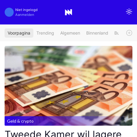
Niet ingelogd
Aanmelden
Voorpagina
Trending
Algemeen
Binnenland
Buitenland
Geld & crypto
Tweede Kamer wil lagere