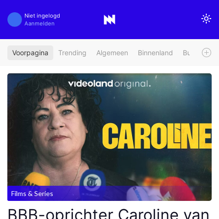
Niet ingelogd
Aanmelden
Voorpagina
Trending
Algemeen
Binnenland
Buitenland
Films & Series
BBB-oprichter Caroline van