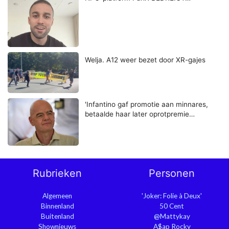
Welja. A12 weer bezet door XR-gajes
'Infantino gaf promotie aan minnares,
betaalde haar later oprotpremie…
Rubrieken
Personen
Algemeen
'Joker: Folie à Deux'
Binnenland
50 Cent
Buitenland
@Mattykay
Shownieuws
A$ap Rocky