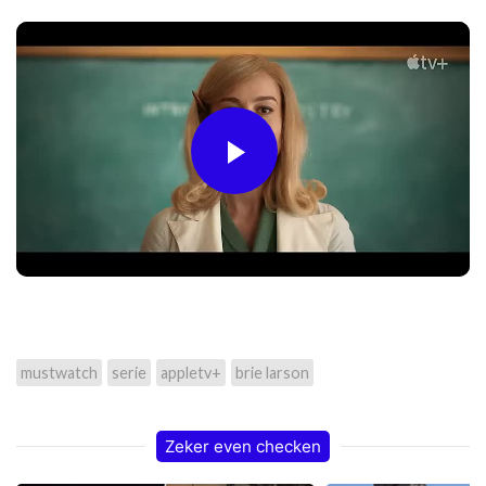
Play
Video
mustwatch
serie
appletv+
brie larson
Zeker even checken