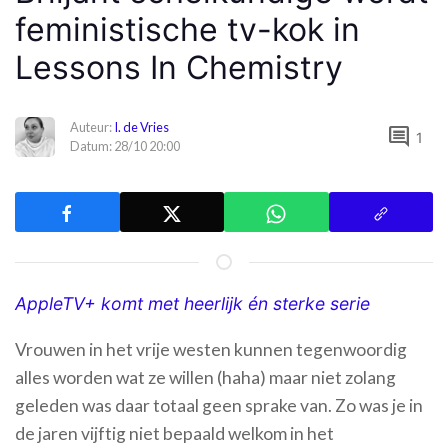
feministische tv-kok in
Lessons In Chemistry
Auteur:
I. de Vries
comment
1
Datum: 28/10 20:00
AppleTV+ komt met heerlijk én sterke serie
Vrouwen in het vrije westen kunnen tegenwoordig
alles worden wat ze willen (haha) maar niet zolang
geleden was daar totaal geen sprake van. Zo was je in
de jaren vijftig niet bepaald welkom in het