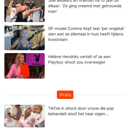
Joel Beukers en vriendin na 10 jaar uit
elkaar: ‘Ze ging vreemd met getrouwde
man’
OF-model Corinna Kopf laat 'per ongeluk'
zien wat ze allemaal in huis heeft tijdens
livestream
Hélène Hendriks vertelt of ze een
Playboy-shoot zou overwegen
Virals
TikTok in shock door vrouw die pop
behandelt alsof het haar eigen…