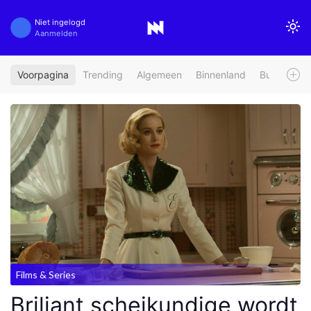
Niet ingelogd
Aanmelden
Voorpagina
Trending
Algemeen
Binnenland
Buitenland
Films & Series
Briljant scheikundige wordt