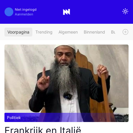
Niet ingelogd
Aanmelden
Voorpagina
Trending
Algemeen
Binnenland
Buitenland
Politiek
Frankrijk en Italië