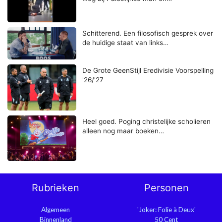
Schitterend. Een filosofisch gesprek over
de huidige staat van links…
De Grote GeenStijl Eredivisie Voorspelling
'26/'27
Heel goed. Poging christelijke scholieren
alleen nog maar boeken…
Rubrieken
Personen
Algemeen
'Joker: Folie à Deux'
Binnenland
50 Cent