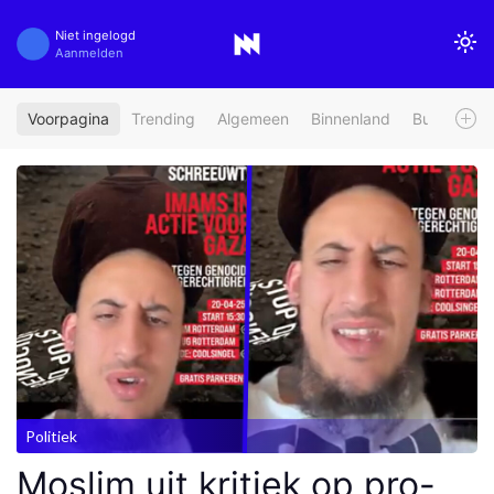
Niet ingelogd
Aanmelden
Voorpagina
Trending
Algemeen
Binnenland
Buitenland
Politiek
Moslim uit kritiek op pro-