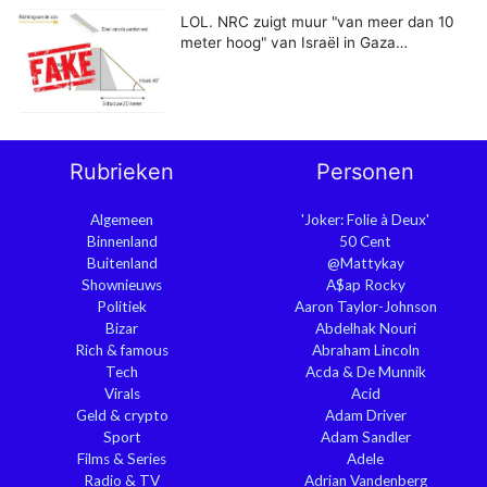
LOL. NRC zuigt muur "van meer dan 10
meter hoog" van Israël in Gaza…
Rubrieken
Personen
Algemeen
'Joker: Folie à Deux'
Binnenland
50 Cent
Buitenland
@Mattykay
Shownieuws
A$ap Rocky
Politiek
Aaron Taylor-Johnson
Bizar
Abdelhak Nouri
Rich & famous
Abraham Lincoln
Tech
Acda & De Munnik
Virals
Acid
Geld & crypto
Adam Driver
Sport
Adam Sandler
Films & Series
Adele
Radio & TV
Adrian Vandenberg