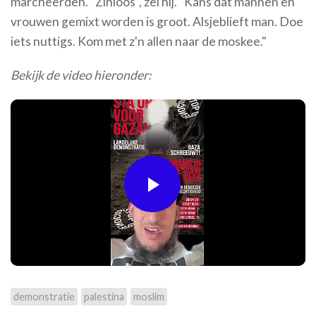
marcheerden. "Zinloos", zei hij. "Kans dat mannen en
vrouwen gemixt worden is groot. Alsjeblieft man. Doe
iets nuttigs. Kom met z'n allen naar de moskee."
Bekijk de video hieronder:
Play
Video
demonstratie
palestina
moslim