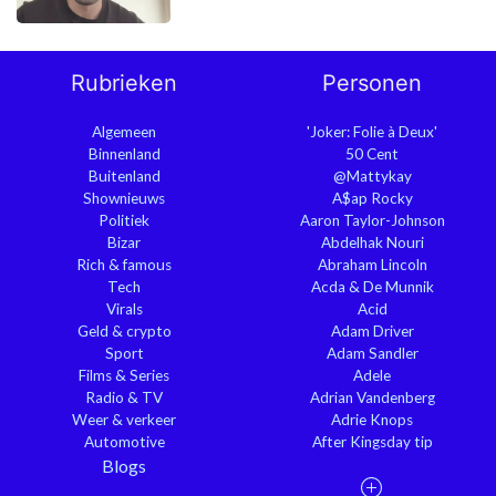
Rubrieken
Personen
Algemeen
'Joker: Folie à Deux'
Binnenland
50 Cent
Buitenland
@Mattykay
Shownieuws
A$ap Rocky
Politiek
Aaron Taylor-Johnson
Bizar
Abdelhak Nouri
Rich & famous
Abraham Lincoln
Tech
Acda & De Munnik
Virals
Acid
Geld & crypto
Adam Driver
Sport
Adam Sandler
Films & Series
Adele
Radio & TV
Adrian Vandenberg
Weer & verkeer
Adrie Knops
Automotive
After Kingsday tip
Blogs