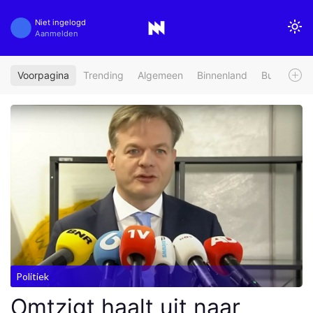
Niet ingelogd
Aanmelden
Voorpagina
Trending
Algemeen
Binnenland
Buitenland
Politiek
Omtzigt haalt uit naar