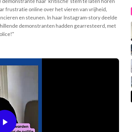
 demonstrante haar 'kritische' stem te laten horen
r frustratie online over het vieren van vrijheid,
ancieren en steunen. In haar Instagram-story deelde
rschillende demonstranten hadden gearresteerd, met
olice!"
Play