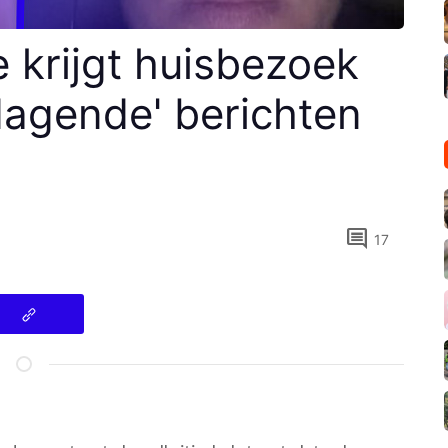
e krijgt huisbezoek
tdagende' berichten
comment
17