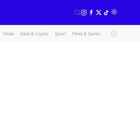
Virals
Geld & crypto
Sport
Films & Series
Radio & TV
We