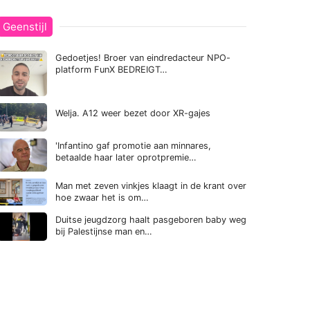
Geenstijl
Gedoetjes! Broer van eindredacteur NPO-
platform FunX BEDREIGT…
Welja. A12 weer bezet door XR-gajes
'Infantino gaf promotie aan minnares,
betaalde haar later oprotpremie…
Man met zeven vinkjes klaagt in de krant over
hoe zwaar het is om…
Duitse jeugdzorg haalt pasgeboren baby weg
bij Palestijnse man en…