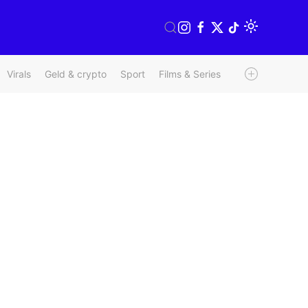
Virals
Geld & crypto
Sport
Films & Series
Radio & TV
We