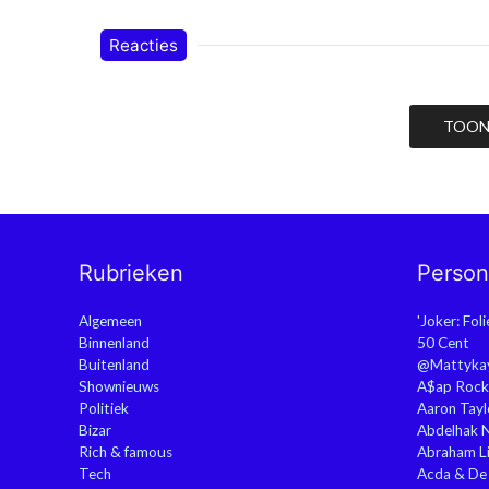
Reacties
TOON 
Rubrieken
Perso
Algemeen
'Joker: Fol
Binnenland
50 Cent
Buitenland
@Mattyka
Shownieuws
A$ap Rock
Politiek
Aaron Tayl
Bizar
Abdelhak 
Rich & famous
Abraham Li
Tech
Acda & De