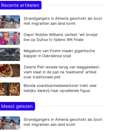
Recente artikelen
Strandgangers in Almería geschokt als boot
met migranten aan land komt
Oeps! Robbie Williams verliest 'wit brokje'
live op Duitse tv tijdens WK-finale
Megabom van Poetin maakt gigantische
klapper in Oekraïense stad
Zwarte Piet-woede terug van weggeweest:
vlam slaat in de pan na 'kwetsend' artikel
over traditionele piet
Blonde snackbarmedewerkster trekt veel
bekijks dankzij haar opvallende figuur
Meest gelezen
Strandgangers in Almería geschokt als boot
met migranten aan land komt