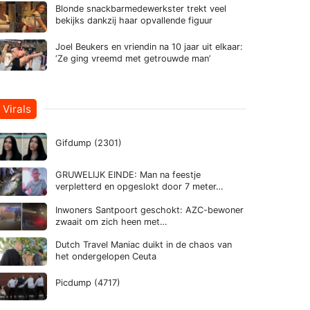
Blonde snackbarmedewerkster trekt veel
bekijks dankzij haar opvallende figuur
Joel Beukers en vriendin na 10 jaar uit elkaar:
‘Ze ging vreemd met getrouwde man’
Virals
Gifdump (2301)
GRUWELIJK EINDE: Man na feestje
verpletterd en opgeslokt door 7 meter…
Inwoners Santpoort geschokt: AZC-bewoner
zwaait om zich heen met…
Dutch Travel Maniac duikt in de chaos van
het ondergelopen Ceuta
Picdump (4717)