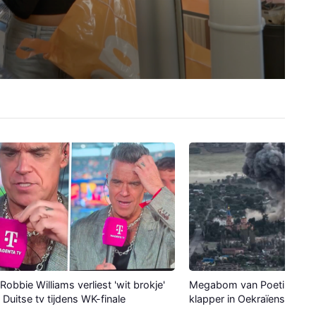
Robbie Williams verliest 'wit brokje'
Megabom van Poetin maak
p Duitse tv tijdens WK-finale
klapper in Oekraïense stad