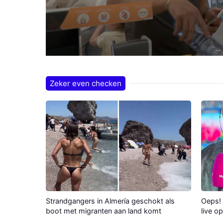
Zeker even checken
Strandgangers in Almería geschokt als
Oeps! 
boot met migranten aan land komt
live o