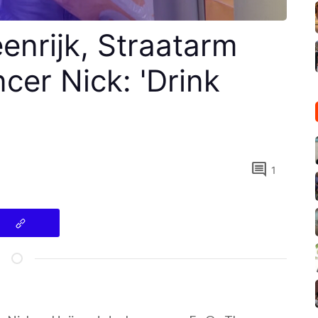
nrijk, Straatarm
cer Nick: 'Drink
comment
1