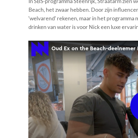
In SBS-programma Steenrijk, Straatarm zien 
Beach, het zwaar hebben. Door zijn influence
'welvarend' rekenen, maar in het programma mo
drinken van water is voor Nick een luxe ervaring.