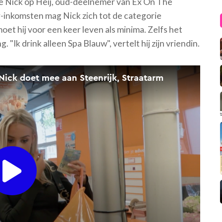
we Nick op Heij, oud-deelnemer van Ex On The
r-inkomsten mag Nick zich tot de categorie
et hij voor een keer leven als minima. Zelfs het
 "Ik drink alleen Spa Blauw", vertelt hij zijn vriendin.