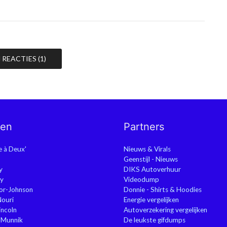
REACTIES (1)
nen
Partners
ie à Deux'
Nieuws & Virals
Geenstijl - Nieuws
y
DIKS Autoverhuur
y
Videodump
or-Johnson
Donnie - Shirts & Hoodies
Nouri
Energie vergelijken
ncoln
Autoverzekering vergelijken
 Munnik
De leukste gifdumps