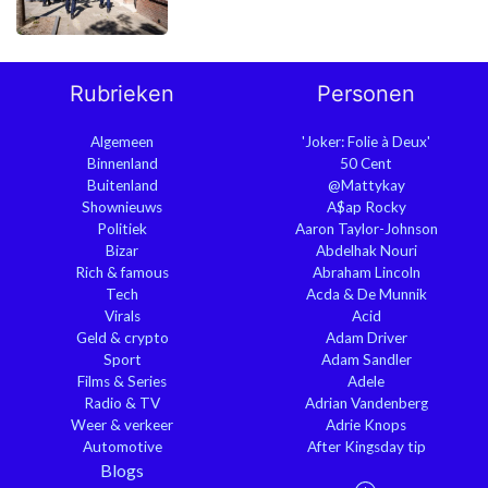
Rubrieken
Personen
Algemeen
'Joker: Folie à Deux'
Binnenland
50 Cent
Buitenland
@Mattykay
Shownieuws
A$ap Rocky
Politiek
Aaron Taylor-Johnson
Bizar
Abdelhak Nouri
Rich & famous
Abraham Lincoln
Tech
Acda & De Munnik
Virals
Acid
Geld & crypto
Adam Driver
Sport
Adam Sandler
Films & Series
Adele
Radio & TV
Adrian Vandenberg
Weer & verkeer
Adrie Knops
Automotive
After Kingsday tip
Blogs