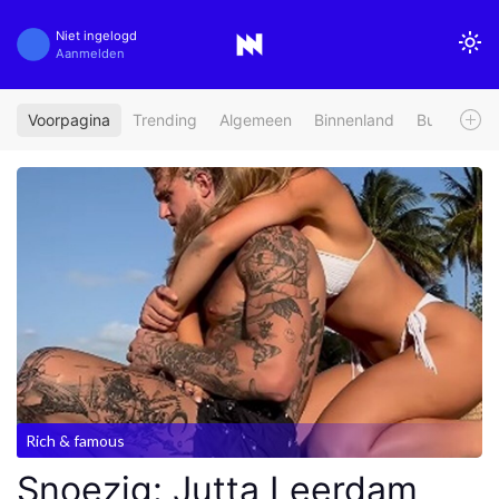
Niet ingelogd
Aanmelden
Voorpagina
Trending
Algemeen
Binnenland
Buitenland
Rich & famous
Snoezig: Jutta Leerdam