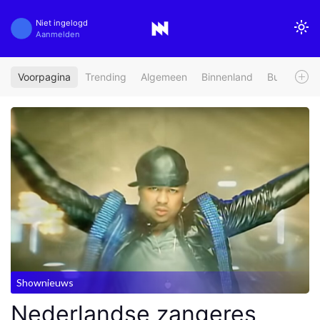
Niet ingelogd
Aanmelden
Voorpagina
Trending
Algemeen
Binnenland
Buitenland
Shownieuws
Nederlandse zangeres