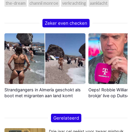
the-dream
channii monroe
verkrachting
aanklacht
Zeker even checken
Strandgangers in Almería geschokt als
Oeps! Robbie Williams 
boot met migranten aan land komt
brokje' live op Duitse 
Gerelateerd
Drie jaar cel geëist voor zwaar misbruik