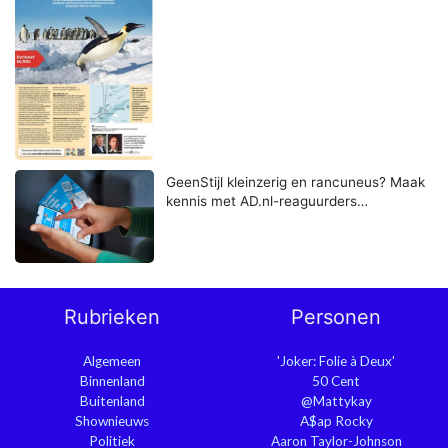
GeenStijl kleinzerig en rancuneus? Maak
kennis met AD.nl-reaguurders…
Rubrieken
Personen
Algemeen
'Joker: Folie à Deux'
Binnenland
50 Cent
Buitenland
@Mattykay
Shownieuws
A$ap Rocky
Politiek
Aaron Taylor-Johnson