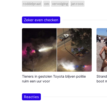
roddelpraat
om
vervolging
jan roos
Zeker even checken
Tieners in gestolen Toyota blijven politie
Strand
ruim een uur voor
boot m
Reacties