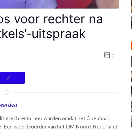
s voor rechter na
kels’-uitspraak
comment
3
uwarden
olitierechter in Leeuwarden omdat het Openbaar
iing. Een woordvoerder van het OM Noord-Nederland