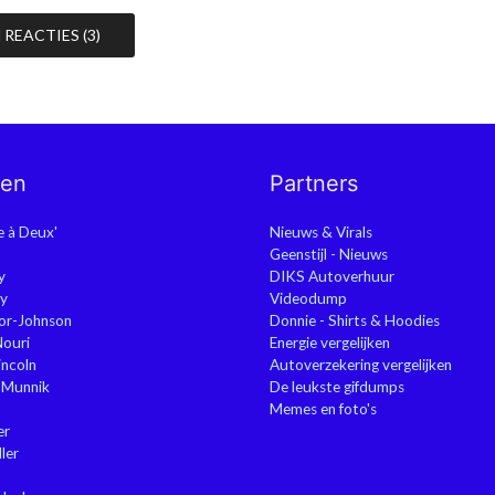
REACTIES (3)
nen
Partners
ie à Deux'
Nieuws & Virals
Geenstijl - Nieuws
y
DIKS Autoverhuur
y
Videodump
or-Johnson
Donnie - Shirts & Hoodies
Nouri
Energie vergelijken
ncoln
Autoverzekering vergelijken
 Munnik
De leukste gifdumps
Memes en foto's
er
ler