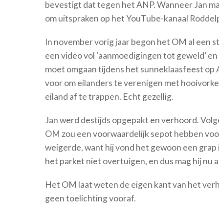
bevestigt dat tegen het ANP. Wanneer Jan mag
om uitspraken op het YouTube-kanaal Roddelp
In november vorig jaar begon het OM al een st
een video vol ‘aanmoedigingen tot geweld’ en 
moet omgaan tijdens het sunneklaasfeest op
voor om eilanders te verenigen met hooivorken
eiland af te trappen. Echt gezellig.
Jan werd destijds opgepakt en verhoord. Vol
OM zou een voorwaardelijk sepot hebben voorg
weigerde, want hij vond het gewoon een grap i
het parket niet overtuigen, en dus mag hij nu 
Het OM laat weten de eigen kant van het verhaa
geen toelichting vooraf.