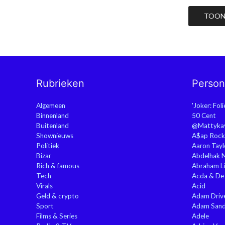
TOON 
Rubrieken
Perso
Algemeen
'Joker: Fol
Binnenland
50 Cent
Buitenland
@Mattyka
Shownieuws
A$ap Rock
Politiek
Aaron Tayl
Bizar
Abdelhak 
Rich & famous
Abraham Li
Tech
Acda & De
Virals
Acid
Geld & crypto
Adam Driv
Sport
Adam Sand
Films & Series
Adele