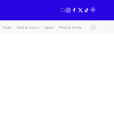
Virals
Geld & crypto
Sport
Films & Series
Radio & TV
We