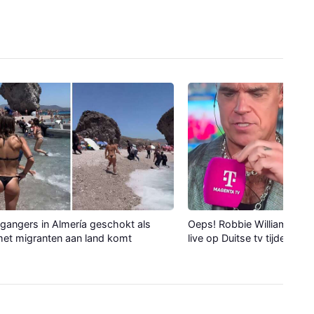
gangers in Almería geschokt als
Oeps! Robbie Williams verli
et migranten aan land komt
live op Duitse tv tijdens WK