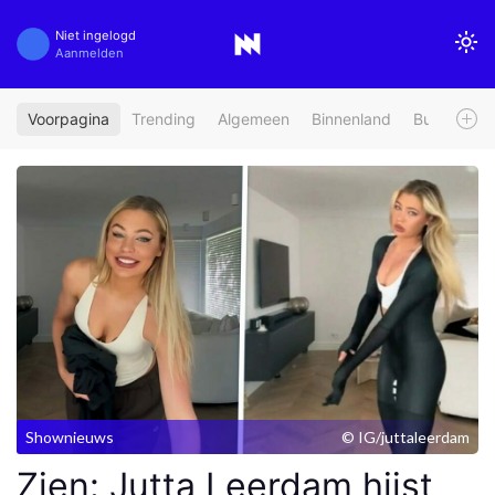
Niet ingelogd
Aanmelden
Voorpagina
Trending
Algemeen
Binnenland
Buitenland
Shownieuws
© IG/juttaleerdam
Zien: Jutta Leerdam hijst