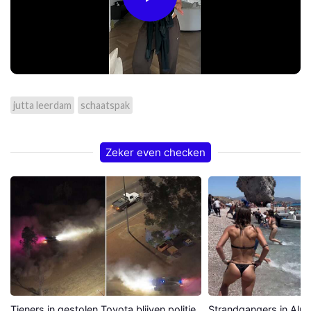
Play
Video
jutta leerdam
schaatspak
Zeker even checken
Tieners in gestolen Toyota blijven politie
Strandgangers in Alme