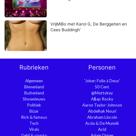
VrijMiBo met Karol G, De Berggeiten en
Cees Buddingh'
Rubrieken
Personen
Algemeen
'Joker: Folie à Deux'
Binnenland
50 Cent
Buitenland
@Mattykay
Shownieuws
A$ap Rocky
Politiek
Aaron Taylor-Johnson
Bizar
Abdelhak Nouri
Rich & famous
Abraham Lincoln
Tech
Acda & De Munnik
Virals
Acid
Geld & crypto
Adam Driver