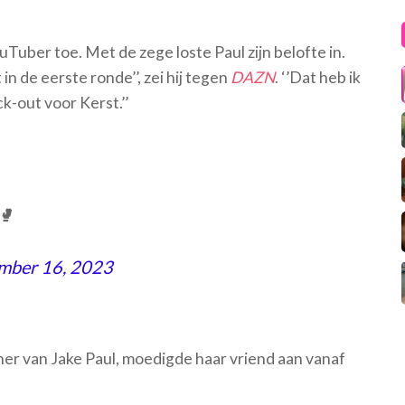
Tuber toe. Met de zege loste Paul zijn belofte in.
in de eerste ronde’’, zei hij tegen
DAZN
. ‘’Dat heb ik
ck-out voor Kerst.’’
🥊
mber 16, 2023
ner van Jake Paul, moedigde haar vriend aan vanaf