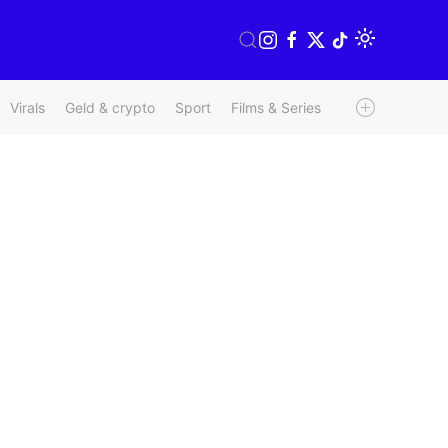
Virals
Geld & crypto
Sport
Films & Series
Radio & TV
We