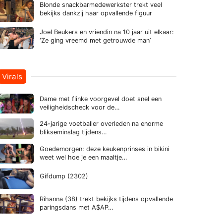
Blonde snackbarmedewerkster trekt veel
bekijks dankzij haar opvallende figuur
Joel Beukers en vriendin na 10 jaar uit elkaar:
‘Ze ging vreemd met getrouwde man’
Virals
Dame met flinke voorgevel doet snel een
veiligheidscheck voor de…
24-jarige voetballer overleden na enorme
blikseminslag tijdens…
Goedemorgen: deze keukenprinses in bikini
weet wel hoe je een maaltje…
Gifdump (2302)
Rihanna (38) trekt bekijks tijdens opvallende
paringsdans met A$AP…