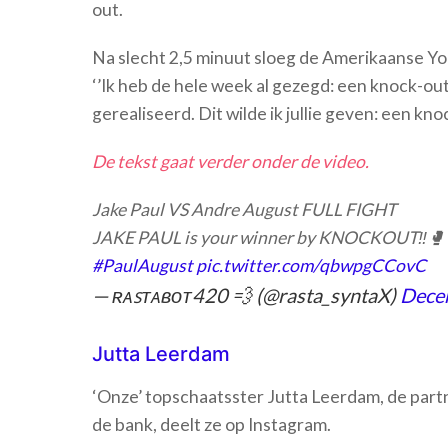
out.
Na slecht 2,5 minuut sloeg de Amerikaanse You
‘’Ik heb de hele week al gezegd: een knock-out 
gerealiseerd. Dit wilde ik jullie geven: een kno
De tekst gaat verder onder de video.
Jake Paul VS Andre August FULL FIGHT
JAKE PAUL is your winner by KNOCKOUT‼️🥊
#PaulAugust
pic.twitter.com/qbwpgCCovC
— ʀᴀꜱᴛᴀʙᴏᴛ420 💨 (@rasta_syntaX)
Dece
Jutta Leerdam
‘Onze’ topschaatsster Jutta Leerdam, de part
de bank, deelt ze op Instagram.