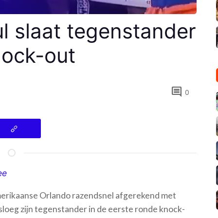
l slaat tegenstander
nock-out
comment
0
ee
Amerikaanse Orlando razendsnel afgerekend met
loeg zijn tegenstander in de eerste ronde knock-