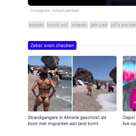
Instagram: Jutta Leerdam
boksen
knock-out
orlando
jake paul
jutta leerda
Zeker even checken
Strandgangers in Almería geschokt als
Oeps! 
boot met migranten aan land komt
live o