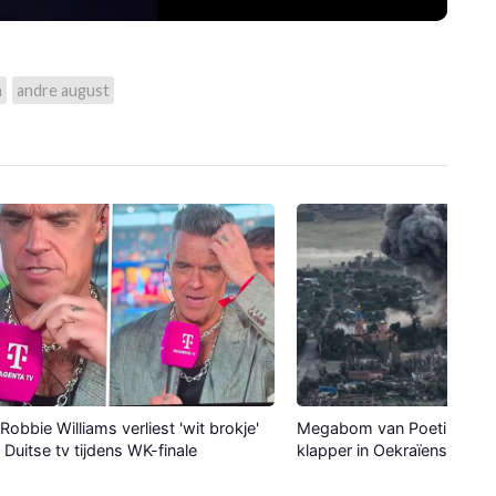
m
andre august
Robbie Williams verliest 'wit brokje'
Megabom van Poetin maak
p Duitse tv tijdens WK-finale
klapper in Oekraïense stad