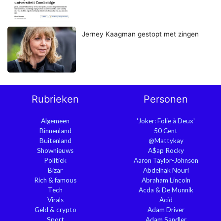
Jerney Kaagman gestopt met zingen
Rubrieken
Personen
Algemeen
'Joker: Folie à Deux'
Binnenland
50 Cent
Buitenland
@Mattykay
Shownieuws
A$ap Rocky
Politiek
Aaron Taylor-Johnson
Bizar
Abdelhak Nouri
Rich & famous
Abraham Lincoln
Tech
Acda & De Munnik
Virals
Acid
Geld & crypto
Adam Driver
Sport
Adam Sandler