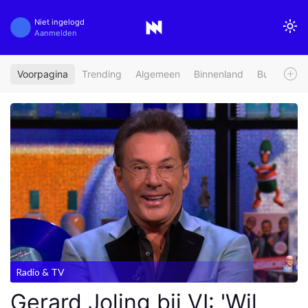
Niet ingelogd
Aanmelden
Voorpagina
Trending
Algemeen
Binnenland
Buitenland
Radio & TV
Gerard Joling bij VI: 'Wil