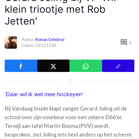
klein triootje met Rob
Jetten'
Auteur:
Rowan Geleijnse
comment
1
Datum: 13/12 12:00
'Daar wil ik wel mee hockeyen'
Bij Vandaag Inside klapt zanger Gerard Joling uit de
school over zijn voorkeur voor een zekere D66'er.
Terwijl aan tafel Martin Bosma (PVV) wordt
besproken, ziet Joling iets heel anders op het scherm.