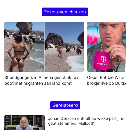
Zeker even checken
Strandgangers in Almería geschokt als
Oeps! Robbie Williams 
boot met migranten aan land komt
brokje' live op Duitse 
Gerelateerd
Johan Derksen onthult op welke partij hij
gaat stemmen: 'Malloot!'