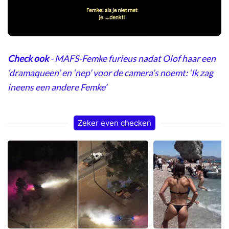
Video
Check ook
- MAFS-Femke furieus nadat Olof haar een
‘dramaqueen’ en ‘nep’ voor de camera’s noemt: ‘Ik zag
ineens een andere Femke’
Zeker even checken