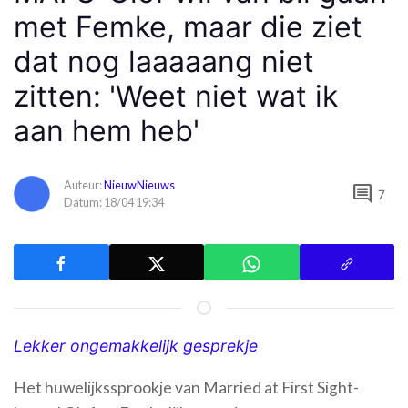
met Femke, maar die ziet
dat nog laaaaang niet
zitten: 'Weet niet wat ik
aan hem heb'
Auteur:
NieuwNieuws
comment
7
Datum: 18/04 19:34
Lekker ongemakkelijk gesprekje
Het huwelijkssprookje van Married at First Sight-