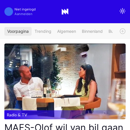
Niet ingelogd
Aanmelden
Voorpagina
Trending
Algemeen
Binnenland
Buitenland
Radio & TV
MAFS-Olof wil van bil gaan