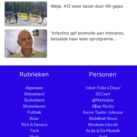
Welja. A12 weer bezet door XR-gajes
'Infantino gaf promotie aan minnares,
betaalde haar later oprotpremie…
Rubrieken
Personen
Algemeen
'Joker: Folie à Deux'
Binnenland
50 Cent
Buitenland
@Mattykay
Shownieuws
A$ap Rocky
Politiek
Aaron Taylor-Johnson
Bizar
Abdelhak Nouri
Rich & famous
Abraham Lincoln
Tech
Acda & De Munnik
Virals
Acid