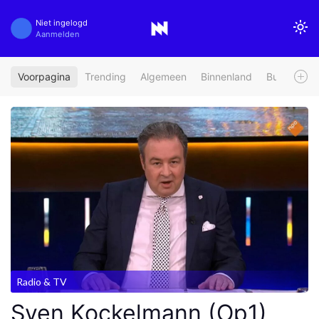
Niet ingelogd
Aanmelden
Voorpagina
Trending
Algemeen
Binnenland
Buitenland
Radio & TV
Sven Kockelmann (Op1)