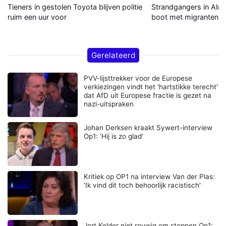
Tieners in gestolen Toyota blijven politie
Strandgangers in Alme
ruim een uur voor
boot met migranten a
Gerelateerd
PVV-lijsttrekker voor de Europese
verkiezingen vindt het 'hartstikke terecht'
dat AfD uit Europese fractie is gezet na
nazi-uitspraken
Johan Derksen kraakt Sywert-interview
Op1: ‘Hij is zo glad’
Kritiek op OP1 na interview Van der Plas:
'Ik vind dit toch behoorlijk racistisch'
Jort Kelder niet rouwig om stoppen Op1: