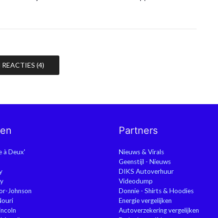
REACTIES (4)
nen
Partners
ie à Deux'
Nieuws & Virals
Geenstijl - Nieuws
y
DIKS Autoverhuur
y
Videodump
or-Johnson
Donnie - Shirts & Hoodies
Nouri
Energie vergelijken
ncoln
Autoverzekering vergelijken