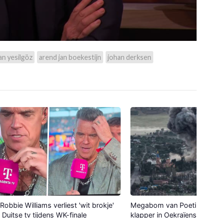
lan yesilgöz
arend jan boekestijn
johan derksen
Robbie Williams verliest 'wit brokje'
Megabom van Poetin maak
p Duitse tv tijdens WK-finale
klapper in Oekraïense stad