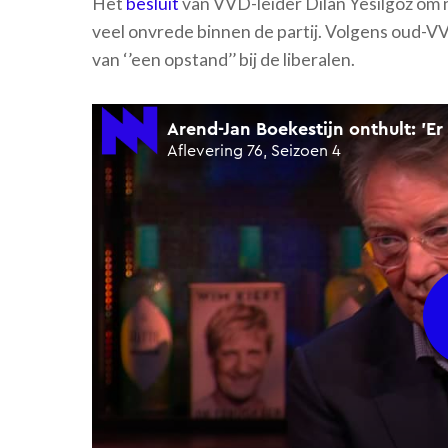
Het
besluit
van VVD-leider Dilan Yesilgöz om 
veel onvrede binnen de partij. Volgens oud-VV
van ‘’een opstand’’ bij de liberalen.