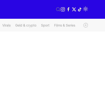
Virals
Geld & crypto
Sport
Films & Series
Radio & TV
We