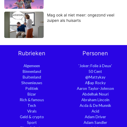
Mag ook al niet meer: ongezond veel
zuipen als huisarts
Rubrieken
Personen
Algemeen
'Joker: Folie à Deux'
Binnenland
50 Cent
Buitenland
@Mattykay
Shownieuws
A$ap Rocky
Politiek
Aaron Taylor-Johnson
Bizar
Abdelhak Nouri
Rich & famous
Abraham Lincoln
Tech
Acda & De Munnik
Virals
Acid
Geld & crypto
Adam Driver
Sport
Adam Sandler