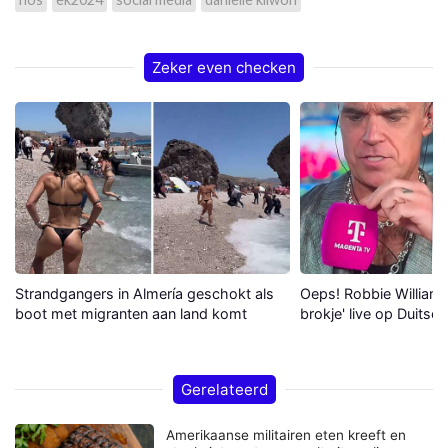
Zeker even checken
Strandgangers in Almería geschokt als
Oeps! Robbie Williams 
boot met migranten aan land komt
brokje' live op Duitse 
Gerelateerd
Amerikaanse militairen eten kreeft en