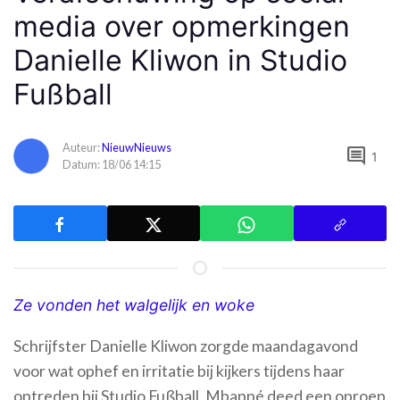
media over opmerkingen
Danielle Kliwon in Studio
Fußball
Auteur:
NieuwNieuws
comment
1
Datum: 18/06 14:15
Ze vonden het walgelijk en woke
Schrijfster Danielle Kliwon zorgde maandagavond
voor wat ophef en irritatie bij kijkers tijdens haar
optreden bij Studio Fußball. Mbappé deed een oproep