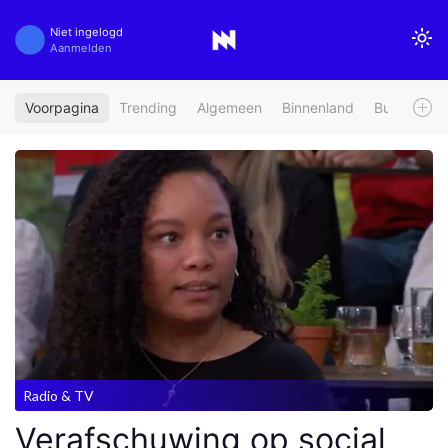
Niet ingelogd
Aanmelden
Voorpagina
Trending
Algemeen
Binnenland
Buitenland
Radio & TV
Verafschuwing op social