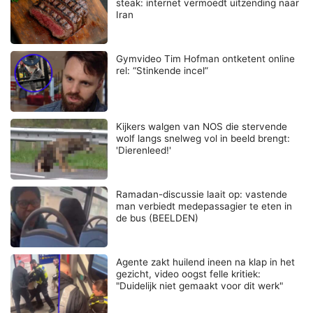
steak: internet vermoedt uitzending naar
Iran
Gymvideo Tim Hofman ontketent online
rel: “Stinkende incel”
Kijkers walgen van NOS die stervende
wolf langs snelweg vol in beeld brengt:
'Dierenleed!'
Ramadan-discussie laait op: vastende
man verbiedt medepassagier te eten in
de bus (BEELDEN)
Agente zakt huilend ineen na klap in het
gezicht, video oogst felle kritiek:
"Duidelijk niet gemaakt voor dit werk"