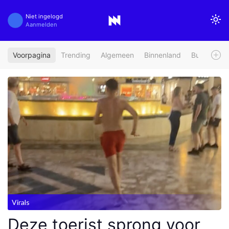
Niet ingelogd
Aanmelden
Voorpagina
Trending
Algemeen
Binnenland
Buitenland
Virals
Deze toerist sprong voor