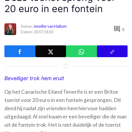
20 euro in een fontein
Auteur:
Jennifer van Hattum
comment
0
Datum: 20/07 14:00
Beveiliger trok hem eruit
Op het Canarische Eiland Tenerife is er een Britse
toerist voor 20 euro in een fontein gesprongen. Dit
deed hij nadat zijn vrienden hem hiervoor hadden
uitgedaagd. Al snel kwam er een beveiliger die de man
uit de fontein trok. Het is niet duidelijk of de toerist