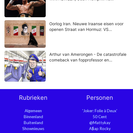
Oorlog Iran. Nieuwe Iraanse eisen voor
openen Straat van Hormuz: VS…
Arthur van Amerongen - De catastrofale
comeback van fopprofessor en…
Rubrieken
Personen
Algemeen
'Joker: Folie à Deux'
Binnenland
50 Cent
Buitenland
@Mattykay
Shownieuws
A$ap Rocky