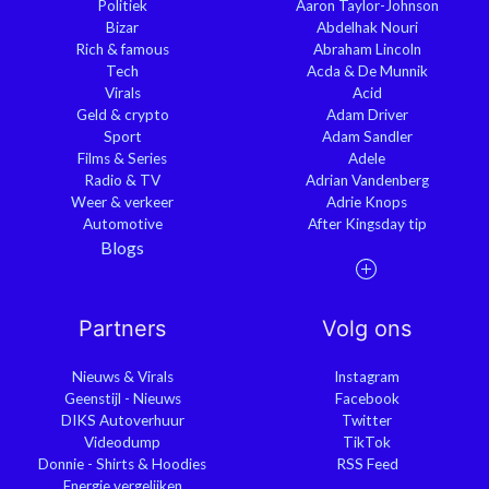
Politiek
Aaron Taylor-Johnson
Bizar
Abdelhak Nouri
Rich & famous
Abraham Lincoln
Tech
Acda & De Munnik
Virals
Acid
Geld & crypto
Adam Driver
Sport
Adam Sandler
Films & Series
Adele
Radio & TV
Adrian Vandenberg
Weer & verkeer
Adrie Knops
Automotive
After Kingsday tip
Blogs
Partners
Volg ons
Nieuws & Virals
Instagram
Geenstijl - Nieuws
Facebook
DIKS Autoverhuur
Twitter
Videodump
TikTok
Donnie - Shirts & Hoodies
RSS Feed
Energie vergelijken