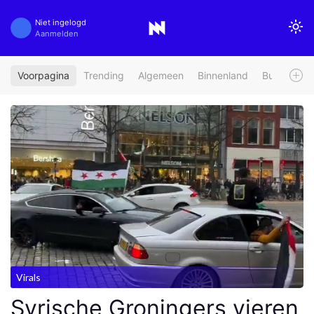
Niet ingelogd
Aanmelden
Voorpagina
Trending
Algemeen
Binnenland
Buitenland
Virals
Syrische Groningers vieren