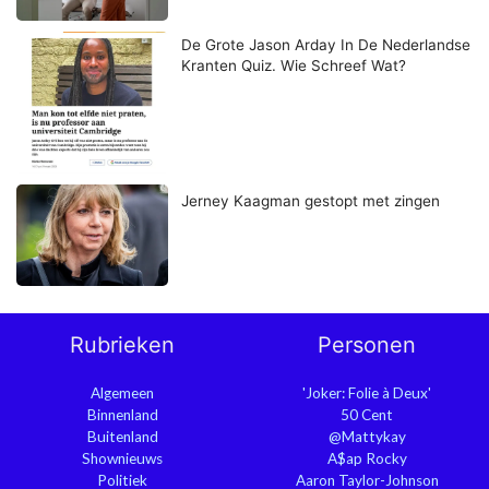
De Grote Jason Arday In De Nederlandse
Kranten Quiz. Wie Schreef Wat?
Jerney Kaagman gestopt met zingen
Rubrieken
Personen
Algemeen
'Joker: Folie à Deux'
Binnenland
50 Cent
Buitenland
@Mattykay
Shownieuws
A$ap Rocky
Politiek
Aaron Taylor-Johnson