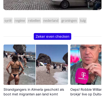
syrië
regime
rebellen
nederland
groningen
tuig
Zeker even checken
Strandgangers in Almería geschokt als
Oeps! Robbie Williams 
boot met migranten aan land komt
brokje' live op Duitse 