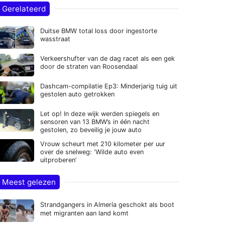
Gerelateerd
Duitse BMW total loss door ingestorte
wasstraat
Verkeershufter van de dag racet als een gek
door de straten van Roosendaal
Dashcam-compilatie Ep3: Minderjarig tuig uit
gestolen auto getrokken
Let op! In deze wijk werden spiegels en
sensoren van 13 BMW’s in één nacht
gestolen, zo beveilig je jouw auto
Vrouw scheurt met 210 kilometer per uur
over de snelweg: ‘Wilde auto even
uitproberen’
Meest gelezen
Strandgangers in Almería geschokt als boot
met migranten aan land komt