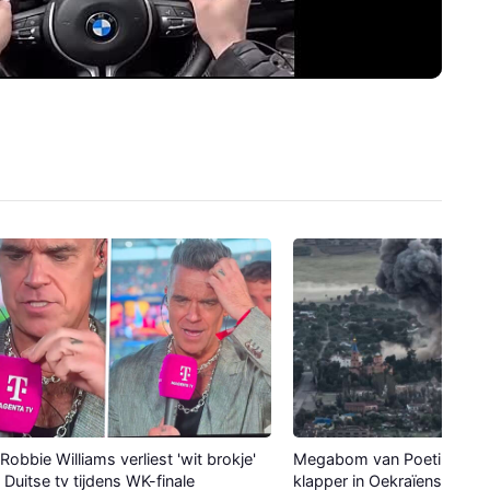
Robbie Williams verliest 'wit brokje'
Megabom van Poetin maak
p Duitse tv tijdens WK-finale
klapper in Oekraïense stad