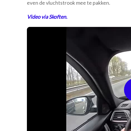
even de vluchtstrook mee te pakken.
Video via Skoften.