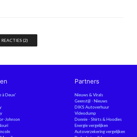
REACTIES (2)
nen
Partners
ie à Deux'
Nieuws & Virals
Geenstijl - Nieuws
y
DIKS Autoverhuur
y
Videodump
or-Johnson
Donnie - Shirts & Hoodies
Nouri
Energie vergelijken
ncoln
Autoverzekering vergelijken