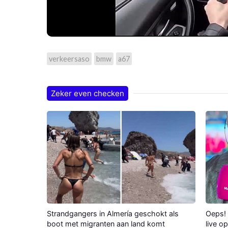
verkeersaso
bmw
a67
Zeker even checken
Strandgangers in Almería geschokt als
Oeps! 
boot met migranten aan land komt
live o