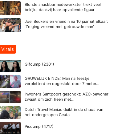
Blonde snackbarmedewerkster trekt veel
bekijks dankzij haar opvallende figuur
Joel Beukers en vriendin na 10 jaar uit elkaar:
‘Ze ging vreemd met getrouwde man’
Virals
Gifdump (2301)
GRUWELIJK EINDE: Man na feestje
verpletterd en opgeslokt door 7 meter…
Inwoners Santpoort geschokt: AZC-bewoner
zwaait om zich heen met…
Dutch Travel Maniac duikt in de chaos van
het ondergelopen Ceuta
Picdump (4717)