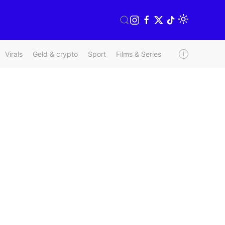
Virals
Geld & crypto
Sport
Films & Series
Radio & TV
We