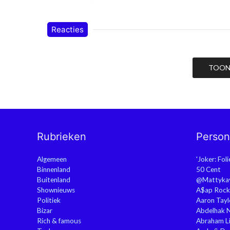
Reacties
TOON 
Rubrieken
Perso
Algemeen
'Joker: Fol
Binnenland
50 Cent
Buitenland
@Mattyka
Shownieuws
A$ap Rock
Politiek
Aaron Tayl
Bizar
Abdelhak 
Rich & famous
Abraham Li