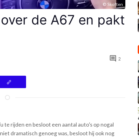
© Skoften
over de A67 en pakt
comment
2
 te rijden en besloot een aantal auto’s op nogal
g niet dramatisch genoeg was, besloot hij ook nog